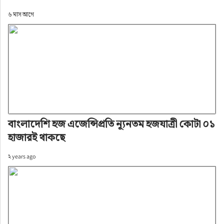
৬ মাস আগে
বাংলাদেশি হজ এজেন্সিপ্রতি ন্যূনতম হজযাত্রী কোটা ০১
হাজারই থাকছে
২ years ago