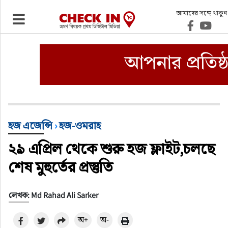
আমাদের সঙ্গে থাকুন
ভ্রমণ
এয়ারলাইনস
বিমানবন্দর
ওটিএ
হজ এজেন্সি
›
হজ-ওমরাহ
২৯ এপ্রিল থেকে শুরু হজ ফ্লাইট,চলছে
হোটেল-মোটেল-রিসোর্ট
শেষ মুহুর্তের প্রস্তুতি
বিদেশযাত্রা
লেখক: Md Rahad Ali Sarker
প্রবাস
অ+
অ-