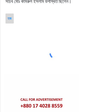
সচিব মোঃ কামরুল ইসলাম উপস্থিত ছিলেন।
হজ