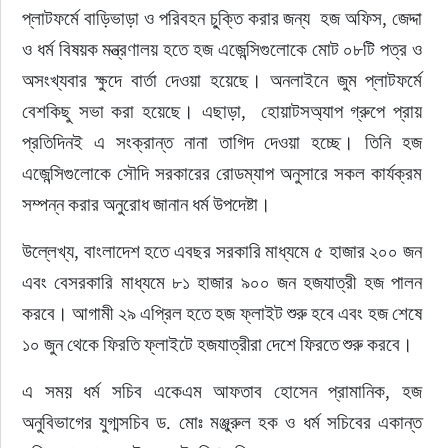
প্লাটফর্মে বাড়িভাড়া ও পরিবহন চু্ক্তি করার জন্য  হজ অফিস, জেদ্দা 
ও ধর্ম বিষয়ক মন্ত্রণালয় হতে হজ এজেন্সিগুলোকে মোট ০৮টি পত্র ও 
অসংখ্যবার ক্ষুদে বার্তা দেওয়া হয়েছে। অনলাইনে জুম প্লাটফর্মে 
বেশকিছু সভা করা হয়েছে। এছাড়া,  হোয়াটসঅ্যাপ গ্রুপে প্রায় 
প্রতিদিনই এ সংক্রান্ত নানা তাগিদ দেওয়া হচ্ছে। তিনি হজ 
এজেন্সিগুলোকে সৌদি সরকারের রোডম্যাপ অনুসারে সকল কার্যক্রম 
সম্পন্ন করার অনুরোধ জানান ধর্ম উপদেষ্টা।
উল্লেখ্য, বাংলাদেশ হতে এবছর সরকারি মাধ্যমে ৫ হাজার ২০০ জন 
এবং বেসরকারি মাধ্যমে ৮১ হাজার ৯০০ জন হজযাত্রী হজ পালন 
করবে। আগামী ২৯ এপ্রিল হতে হজ ফ্লাইট শুরু হবে এবং হজ শেষে 
১০ জুন থেকে ফিরতি ফ্লাইটে হজযাত্রীরা দেশে ফিরতে শুরু করবে।
এ সময় ধর্ম সচিব একেএম আফতাব হোসেন প্রামানিক, হজ 
অনুবিভাগের যুগ্মসচিব ড. মোঃ মঞ্জুরুল হক ও ধর্ম সচিবের একান্ত 