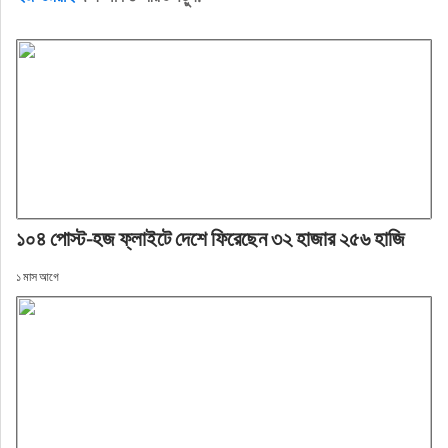
১০৪ পোস্ট-হজ ফ্লাইটে দেশে ফিরেছেন ৩২ হাজার ২৫৬ হাজি
১ মাস আগে