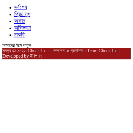
সর্বশেষ
প্রিয় মুখ
অফার
অভিজ্ঞতা
চাকরি
আমাদের সঙ্গে থাকুন
স্বত্ব © ২০২৬ Check In | সম্পাদনা ও প্রকাশনা : Team Check In |
Developed by
ইবিপণন