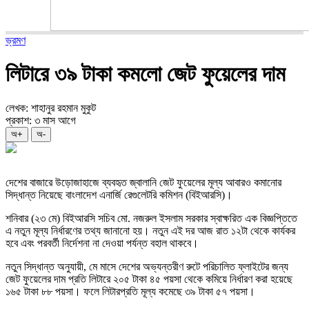
ভ্রমণ
লিটারে ৩৯ টাকা কমলো জেট ফুয়েলের দাম
লেখক: শাহানুর রহমান মুকুট
প্রকাশ: ৩ মাস আগে
অ+
অ-
দেশের বাজারে উড়োজাহাজে ব্যবহৃত জ্বালানি জেট ফুয়েলের মূল্য আবারও কমানোর
সিদ্ধান্ত নিয়েছে বাংলাদেশ এনার্জি রেগুলেটরি কমিশন (বিইআরসি)।
শনিবার (২৩ মে) বিইআরসি সচিব মো. নজরুল ইসলাম সরকার স্বাক্ষরিত এক বিজ্ঞপ্তিতে
এ নতুন মূল্য নির্ধারণের তথ্য জানানো হয়। নতুন এই দর আজ রাত ১২টা থেকে কার্যকর
হবে এবং পরবর্তী নির্দেশনা না দেওয়া পর্যন্ত বহাল থাকবে।
নতুন সিদ্ধান্ত অনুযায়ী, মে মাসে দেশের অভ্যন্তরীণ রুটে পরিচালিত ফ্লাইটের জন্য
জেট ফুয়েলের দাম প্রতি লিটারে ২০৫ টাকা ৪৫ পয়সা থেকে কমিয়ে নির্ধারণ করা হয়েছে
১৬৫ টাকা ৮৮ পয়সা। ফলে লিটারপ্রতি মূল্য কমেছে ৩৯ টাকা ৫৭ পয়সা।