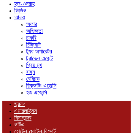
হজ-ওমরাহ
ভিডিও
আরও
অফার
অভিজ্ঞতা
চাকরি
চিটচ্যাট
ট্যুর অপারেটর
ট্রাভেল এজেন্ট
প্রিয় মুখ
বাহন
বেবিচক
রিক্রুটিং এজেন্সি
হজ এজেন্সি
ভ্রমণ
এয়ারলাইনস
বিমানবন্দর
ওটিএ
হোটেল-মোটেল-রিসোর্ট