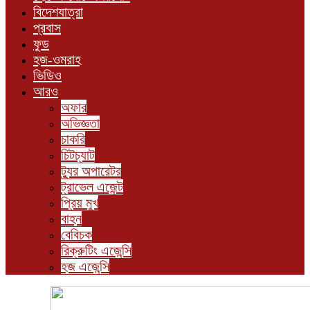
বিদেশযাত্রা
প্রবাস
ফুড
হজ-ওমরাহ
ভিডিও
আরও
অফার
অভিজ্ঞতা
চাকরি
চিটচ্যাট
ট্যুর অপারেটর
ট্রাভেল এজেন্ট
প্রিয় মুখ
বাহন
বেবিচক
রিক্রুটিং এজেন্সি
হজ এজেন্সি