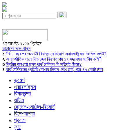
৭ই আগস্ট, ২০২৬ খ্রিস্টাব্দ
আমাদের সঙ্গে থাকুন
১
দীর্ঘ ৮ বছর পর ওসমানী বিমানবন্দরে বিদেশি এয়ারলাইন্সের নিয়মিত ফ্লাইট
২
আন্তর্জাতিক মানে বিমানবন্দর নিরাপত্তায় ১৭ সদস্যের জাতীয় কমিটি
৩
দ্বিতীয় রানওয়ে ছাড়া থার্ড টার্মিনাল কি সত্যিই জিরো?
৪
থার্ড টার্মিনালের প্রতিটি কোণায় মিলবে নেটওয়ার্ক, খরচ ৪৭ কোটি টাকা
ভ্রমণ
এয়ারলাইনস
বিমানবন্দর
ওটিএ
হোটেল-মোটেল-রিসোর্ট
বিদেশযাত্রা
প্রবাস
ফুড