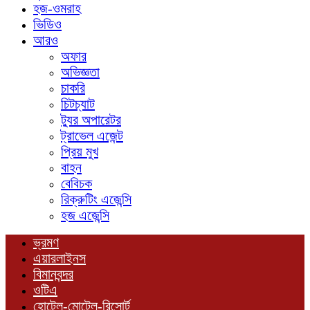
হজ-ওমরাহ
ভিডিও
আরও
অফার
অভিজ্ঞতা
চাকরি
চিটচ্যাট
ট্যুর অপারেটর
ট্রাভেল এজেন্ট
প্রিয় মুখ
বাহন
বেবিচক
রিক্রুটিং এজেন্সি
হজ এজেন্সি
ভ্রমণ
এয়ারলাইনস
বিমানবন্দর
ওটিএ
হোটেল-মোটেল-রিসোর্ট