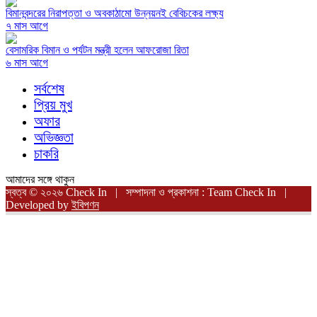
বিমানবন্দরের নিরাপত্তা ও অবকাঠামো উন্নয়নই বেবিচকের লক্ষ্য
৭ মাস আগে
বেসামরিক বিমান ও পর্যটন মন্ত্রী হলেন আফরোজা রিতা
৬ মাস আগে
সর্বশেষ
প্রিয় মুখ
অফার
অভিজ্ঞতা
চাকরি
আমাদের সঙ্গে থাকুন
স্বত্ব © ২০২৬ Check In | সম্পাদনা ও প্রকাশনা : Team Check In |
Developed by
ইবিপণন