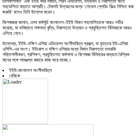
চালিকাশক্তি’ এবং ইইউ বহর নবায়ন, গ্রিন এভিয়েশন, উদ্ভাবন ও নিরাপত্তা খাতে
সহযোগিতা বাড়াতে আগ্রহী। টেকসই উন্নয়নের জন্য ‘লেভেল প্লেয়িং ফিল্ড নিশ্চিত করা
জরুরি’ বলেও তিনি উল্লেখ করেন।
বিশেষজ্ঞরা জানান, এসব কর্মসূচি বাংলাদেশ–ইইউ বিমান সহযোগিতাকে আরও গভীর
করেছে, যা ভবিষ্যতে সক্ষমতা বৃদ্ধি, নিরাপত্তা উন্নয়ন ও প্রযুক্তিগত বিনিময়কে আরও
এগিয়ে নেবে।
উল্লেখ্য, ইইউ–দক্ষিণ এশিয়া এভিয়েশন অংশীদারিত্ব প্রকল্প, যা বৃহত্তর ইউ-এশিয়া
এপিপি–এর অংশ। ইউরোপ ও দক্ষিণ এশিয়ার মধ্যে বিমান নিরাপত্তা তদারকি
শক্তিশালীকরণ, প্রশিক্ষণ, প্রযুক্তিগত কর্মশালা ও বিশেষজ্ঞ বিনিময়ের মাধ্যমে বৈশ্বিক
মানের সঙ্গে সামঞ্জস্য বজায়ে কাজ করে যাচ্ছে।
ইইউ-বাংলাদেশ অংশীদারিত্ব
বেবিচক