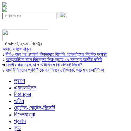
৭ই আগস্ট, ২০২৬ খ্রিস্টাব্দ
আমাদের সঙ্গে থাকুন
১
দীর্ঘ ৮ বছর পর ওসমানী বিমানবন্দরে বিদেশি এয়ারলাইন্সের নিয়মিত ফ্লাইট
২
আন্তর্জাতিক মানে বিমানবন্দর নিরাপত্তায় ১৭ সদস্যের জাতীয় কমিটি
৩
দ্বিতীয় রানওয়ে ছাড়া থার্ড টার্মিনাল কি সত্যিই জিরো?
৪
থার্ড টার্মিনালের প্রতিটি কোণায় মিলবে নেটওয়ার্ক, খরচ ৪৭ কোটি টাকা
ভ্রমণ
এয়ারলাইনস
বিমানবন্দর
ওটিএ
হোটেল-মোটেল-রিসোর্ট
বিদেশযাত্রা
প্রবাস
ফুড