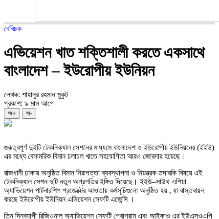
বেবিচক
এভিয়েশন খাত শক্তিশালী করতে একসাথে
বাংলাদেশ – ইউরোপীয় ইউনিয়ন
লেখক: শাহানুর রহমান মুকুট
প্রকাশ: ৯ মাস আগে
অ+
অ-
গুরুত্বপূর্ণ দুইটি টেকনিক্যাল সেশনের মাধ্যমে বাংলাদেশ ও ইউরোপীয় ইউনিয়নের (ইইউ)
এর মধ্যে বেসামরিক বিমান চলাচল খাতে সহযোগিতা আরও জোরদার হয়েছে।
রাজধানী ঢাকায় অনুষ্ঠিত বিমান নিরাপত্তা ব্যবস্থাপনা ও নিয়ন্ত্রক তদারকি বিষয়ে এই
টেকনিক্যাল সেশন দুটি নতুন অগ্রগতির ইঙ্গিত দিয়েছে। ইইউ–সাউথ এশিয়া
অ্যাভিয়েশন পার্টনারশিপ প্রজেক্টের আওতায় কর্মসূচিগুলো অনুষ্ঠিত হয় , যা বাস্তবায়ন
করছে ইউরোপীয় ইউনিয়ন এভিয়েশন সেফটি এজেন্সি ।
তিন দিনব্যাপী রিজিওনাল অ্যাভিয়েশন সেফটি প্রোগ্রাম এবং আইকাও এর ইউএসওএপি