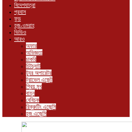
বিদেশযাত্রা
প্রবাস
ফুড
হজ-ওমরাহ
ভিডিও
আরও
অফার
অভিজ্ঞতা
চাকরি
চিটচ্যাট
ট্যুর অপারেটর
ট্রাভেল এজেন্ট
প্রিয় মুখ
বাহন
বেবিচক
রিক্রুটিং এজেন্সি
হজ এজেন্সি