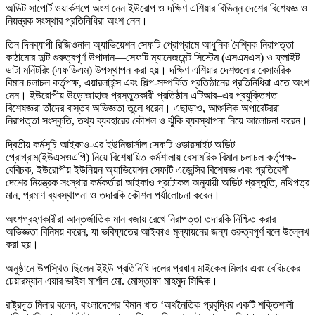
অডিট সাপোর্ট ওয়ার্কশপে অংশ নেন ইউরোপ ও দক্ষিণ এশিয়ার বিভিন্ন দেশের বিশেষজ্ঞ ও
নিয়ন্ত্রক সংস্থার প্রতিনিধিরা অংশ নেন।
তিন দিনব্যাপী রিজিওনাল অ্যাভিয়েশন সেফটি প্রোগ্রামে আধুনিক বৈশ্বিক নিরাপত্তা
কাঠামোর দুটি গুরুত্বপূর্ণ উপাদান—সেফটি ম্যানেজমেন্ট সিস্টেম (এসএমএস) ও ফ্লাইট
ডাটা মনিটরিং (এফডিএম) উপস্থাপন করা হয়। দক্ষিণ এশিয়ার দেশগুলোর বেসামরিক
বিমান চলাচল কর্তৃপক্ষ, এয়ারলাইন্স এবং শিল্প-সম্পর্কিত প্রতিষ্ঠানের প্রতিনিধিরা এতে অংশ
নেন। ইউরোপীয় উড়োজাহাজ প্রস্তুতকারী প্রতিষ্ঠান এটিআর–এর প্রযুক্তিগত
বিশেষজ্ঞরা তাঁদের বাস্তব অভিজ্ঞতা তুলে ধরেন। এছাড়াও, আঞ্চলিক অপারেটররা
নিরাপত্তা সংস্কৃতি, তথ্য ব্যবহারের কৌশল ও ঝুঁকি ব্যবস্থাপনা নিয়ে আলোচনা করেন।
দ্বিতীয় কর্মসূচি আইকাও-এর ইউনিভার্সাল সেফটি ওভারসাইট অডিট
প্রোগ্রাম(ইউএসওএপি) নিয়ে বিশেষায়িত কর্মশালায় বেসামরিক বিমান চলাচল কর্তৃপক্ষ-
বেবিচক, ইউরোপীয় ইউনিয়ন অ্যাভিয়েশন সেফটি এজেন্সির বিশেষজ্ঞ এবং প্রতিবেশী
দেশের নিয়ন্ত্রক সংস্থার কর্মকর্তারা আইকাও প্রটোকল অনুযায়ী অডিট প্রস্তুতি, নথিপত্র
মান, প্রমাণ ব্যবস্থাপনা ও তদারকি কৌশল পর্যালোচনা করেন।
অংশগ্রহণকারীরা আন্তর্জাতিক মান বজায় রেখে নিরাপত্তা তদারকি নিশ্চিত করার
অভিজ্ঞতা বিনিময় করেন, যা ভবিষ্যতের আইকাও মূল্যায়নের জন্য গুরুত্বপূর্ণ বলে উল্লেখ
করা হয়।
অনুষ্ঠানে উপস্থিত ছিলেন ইইউ প্রতিনিধি দলের প্রধান মাইকেল মিলার এবং বেবিচকের
চেয়ারম্যান এয়ার ভাইস মার্শাল মো. মোস্তাফা মাহমুদ সিদ্দিক।
রাষ্ট্রদূত মিলার বলেন, বাংলাদেশের বিমান খাত ‘অর্থনৈতিক প্রবৃদ্ধির একটি শক্তিশালী