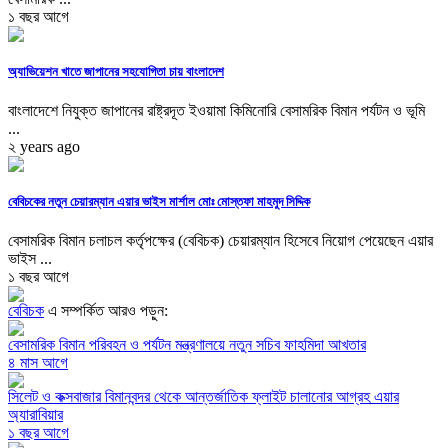
১ বছর আগে
অ্যাভিয়েশন খাতে জাপানের সহযোগিতা চায় বাংলাদেশ
বাংলাদেশে নিযুক্ত জাপানের রাষ্ট্রদূত ইওয়ামা কিমিনোরি বেসামরিক বিমান পর্যটন ও ভূমি
...
২ years ago
বেবিচকের নতুন চেয়ারম্যান এয়ার ভাইস মার্শাল মোঃ মোস্তফা মাহমুদ সিদ্দিক
বেসামরিক বিমান চলাচল কর্তৃপক্ষের (বেবিচক) চেয়ারম্যান হিসেবে নিয়োগ পেয়েছেন এয়ার
ভাইস ...
১ বছর আগে
বেবিচক
এ সম্পর্কিত আরও পড়ুন:
বেসামরিক বিমান পরিবহন ও পর্যটন মন্ত্রণালয়ে নতুন সচিব ফাহমিদা আখতার
৪ মাস আগে
সিলেট ও কক্সবাজার বিমানবন্দর থেকে আন্তর্জাতিক ফ্লাইট চালানোর আগ্রহ এয়ার
অ্যারাবিয়ার
১ বছর আগে