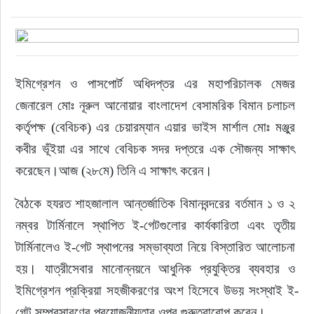
ইমিগ্রেশন ও পাসপোর্ট অধিদপ্তর এর মহাপরিচালক মেজর 
জেনারেল মোঃ নূরুল আনোয়ার বাংলাদেশ বেসামরিক বিমান চলাচল 
কর্তৃপক্ষ (বেবিচক) এর চেয়ারম্যান এয়ার ভাইস মার্শাল মোঃ মঞ্জুর 
কবীর ভূঁইয়া এর সাথে বেবিচক সদর দপ্তরে এক সৌজন্য সাক্ষাৎ 
করেছেন।আজ (২৮মে) তিনি এ সাক্ষাৎ করেন।
বৈঠকে হযরত শাহজালাল আন্তর্জাতিক বিমানবন্দরের বর্তমান ১ ও ২ 
নম্বর টার্মিনালে স্থাপিত ই-গেটগুলোর কার্যকারিতা এবং তৃতীয় 
টার্মিনালেও ই-গেট স্থাপনের সম্ভাব্যতা নিয়ে বিস্তারিত আলোচনা 
হয়। যাত্রীসেবার মানোন্নয়নে আধুনিক প্রযুক্তির ব্যবহার ও 
ইমিগ্রেশন প্রক্রিয়া সহজীকরণের অংশ হিসেবে উভয় সংস্থাই ই-
গেট সম্প্রসারণের প্রয়োজনীয়তার ওপর গুরুত্বারোপ করেন।