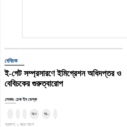
বেবিচক
ই-গেট সম্প্রসারণে ইমিগ্রেশন অধিদপ্তর ও
বেবিচকের গুরুত্বারোপ
লেখক: চেক ইন ডেস্ক
অ+
অ-
প্রকাশ: ১ বছর আগে