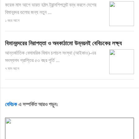
কয়েক মাস আগে ভারত হঠাৎ ট্রান্সশিপমেন্ট বন্ধ করলে দেশের
বিমানবন্দর গুলোর জন্য নতুন ...
১ বছর আগে
বিমানবন্দরের নিরাপত্তা ও অবকাঠামো উন্নয়নই বেবিচকের লক্ষ্য
আন্তর্জাতিক বেসামরিক বিমান চলাচল সংস্থা (আইকাও)-এর
সদস্যপদ প্রাপ্তির ৫৩ বছর পূর্তি ...
৭ মাস আগে
বেবিচক
এ সম্পর্কিত আরও পড়ুন: