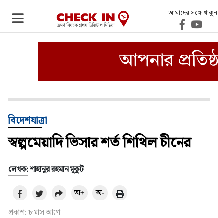
আমাদের সঙ্গে থাকুন
ভ্রমণ
এয়ারলাইনস
বিমানবন্দর
ওটিএ
বিদেশযাত্রা
স্বল্পমেয়াদি ভিসার শর্ত শিথিল চীনের
হোটেল-মোটেল-রিসোর্ট
বিদেশযাত্রা
লেখক: শাহানুর রহমান মুকুট
অ+
অ-
প্রবাস
প্রকাশ: ৮ মাস আগে