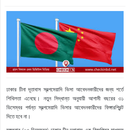
ফুড
হজ-ওমরাহ
ভিডিও
আরও
ঢাকার
চীনা
দূতাবাস
স্বল্পমেয়াদি
ভিসা
আবেদনকারীদের
জন্য
শর্তে
শিথিলতা
এনেছে।
নতুন
সিদ্ধান্ত
অনুযায়ী
আগামী
বছরের
৩১
ডিসেম্বর
পর্যন্ত
স্বল্পমেয়াদি
ভিসার
আবেদনকারীদের
ফিঙ্গারপ্রিন্ট
দিতে
হবে
না।