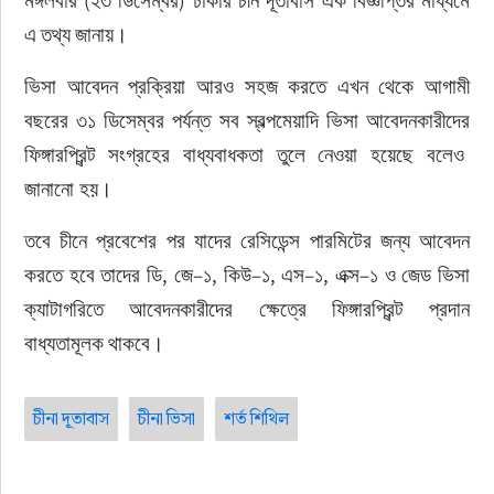
 (
) 
মঙ্গলবার
২৩
ডিসেম্বর
ঢাকার
চীন
দূতাবাস
এক
বিজ্ঞপ্তির
মাধ্যমে
এ
তথ্য
জানায়।
ভিসা
আবেদন
প্রক্রিয়া
আরও
সহজ
করতে
এখন
থেকে
আগামী
বছরের
৩১
ডিসেম্বর
পর্যন্ত
সব
স্বল্পমেয়াদি
ভিসা
আবেদনকারীদের
ফিঙ্গারপ্রিন্ট
সংগ্রহের
বাধ্যবাধকতা
তুলে
নেওয়া
হয়েছে বলেও 
জানানো হয়।
তবে
চীনে
প্রবেশের
পর
যাদের
রেসিডেন্স
পারমিটের
জন্য
আবেদন
, 
–
, 
–
, 
–
, 
–
করতে
হবে
তাদের
ডি
জে
১
কিউ
১
এস
১
এক্স
১
ও
জেড
ভিসা
ক্যাটাগরিতে
আবেদনকারীদের
ক্ষেত্রে
ফিঙ্গারপ্রিন্ট
প্রদান
বাধ্যতামূলক
থাকবে।
চীনা দূতাবাস
চীনা ভিসা
শর্ত শিথিল