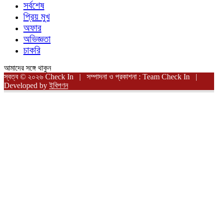
সর্বশেষ
প্রিয় মুখ
অফার
অভিজ্ঞতা
চাকরি
আমাদের সঙ্গে থাকুন
স্বত্ব © ২০২৬ Check In | সম্পাদনা ও প্রকাশনা : Team Check In |
Developed by
ইবিপণন