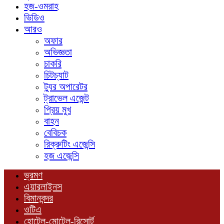
হজ-ওমরাহ
ভিডিও
আরও
অফার
অভিজ্ঞতা
চাকরি
চিটচ্যাট
ট্যুর অপারেটর
ট্রাভেল এজেন্ট
প্রিয় মুখ
বাহন
বেবিচক
রিক্রুটিং এজেন্সি
হজ এজেন্সি
ভ্রমণ
এয়ারলাইনস
বিমানবন্দর
ওটিএ
হোটেল-মোটেল-রিসোর্ট