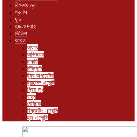
বিদেশযাত্রা
প্রবাস
ফুড
হজ-ওমরাহ
ভিডিও
আরও
অফার
অভিজ্ঞতা
চাকরি
চিটচ্যাট
ট্যুর অপারেটর
ট্রাভেল এজেন্ট
প্রিয় মুখ
বাহন
বেবিচক
রিক্রুটিং এজেন্সি
হজ এজেন্সি