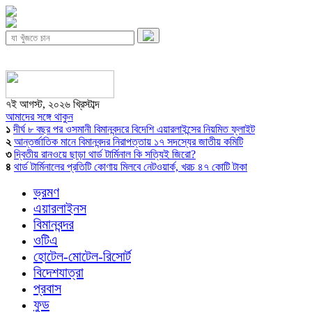
৭ই আগস্ট, ২০২৬ খ্রিস্টাব্দ
আমাদের সঙ্গে থাকুন
১
দীর্ঘ ৮ বছর পর ওসমানী বিমানবন্দরে বিদেশি এয়ারলাইন্সের নিয়মিত ফ্লাইট
২
আন্তর্জাতিক মানে বিমানবন্দর নিরাপত্তায় ১৭ সদস্যের জাতীয় কমিটি
৩
দ্বিতীয় রানওয়ে ছাড়া থার্ড টার্মিনাল কি সত্যিই জিরো?
৪
থার্ড টার্মিনালের প্রতিটি কোণায় মিলবে নেটওয়ার্ক, খরচ ৪৭ কোটি টাকা
ভ্রমণ
এয়ারলাইনস
বিমানবন্দর
ওটিএ
হোটেল-মোটেল-রিসোর্ট
বিদেশযাত্রা
প্রবাস
ফুড