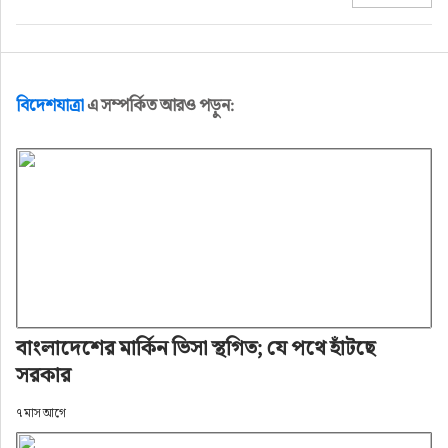
বিদেশযাত্রা
এ সম্পর্কিত আরও পড়ুন:
বাংলাদেশের মার্কিন ভিসা স্থগিত; যে পথে হাঁটছে
সরকার
৭ মাস আগে