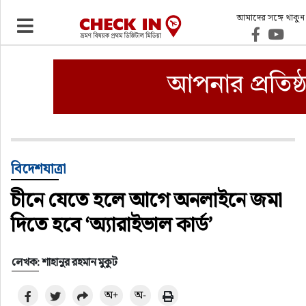
আমাদের সঙ্গে থাকুন
ভ্রমণ
এয়ারলাইনস
বিমানবন্দর
ওটিএ
বিদেশযাত্রা
চীনে যেতে হলে আগে অনলাইনে জমা
হোটেল-মোটেল-রিসোর্ট
দিতে হবে ‘অ্যারাইভাল কার্ড’
বিদেশযাত্রা
লেখক: শাহানুর রহমান মুকুট
প্রবাস
অ+
অ-