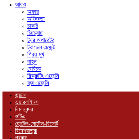
আরও
অফার
অভিজ্ঞতা
চাকরি
চিটচ্যাট
ট্যুর অপারেটর
ট্রাভেল এজেন্ট
প্রিয় মুখ
বাহন
বেবিচক
রিক্রুটিং এজেন্সি
হজ এজেন্সি
ভ্রমণ
এয়ারলাইনস
বিমানবন্দর
ওটিএ
হোটেল-মোটেল-রিসোর্ট
বিদেশযাত্রা
প্রবাস