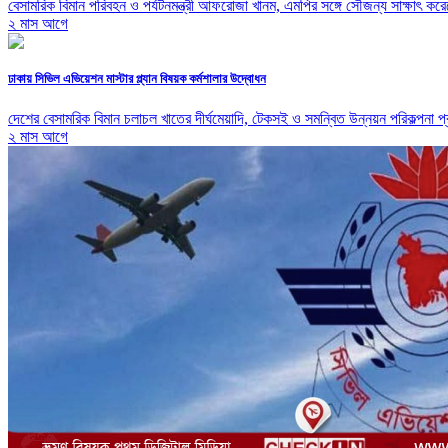
বেসামরিক বিমান পরিবহন ও পর্যটনমন্ত্রী আফরোজা খানম, এমপির সঙ্গে সৌজন্য সাক্ষাৎ করে
২ মাস আগে
ঢাকায় সিভিল এভিয়েশন মাস্টার প্ল্যান বিষয়ক কর্মশালার উদ্বোধন
দেশের বেসামরিক বিমান চলাচল খাতের দীর্ঘমেয়াদি, টেকসই ও সমন্বিত উন্নয়ন পরিকল্পনা
২ মাস আগে