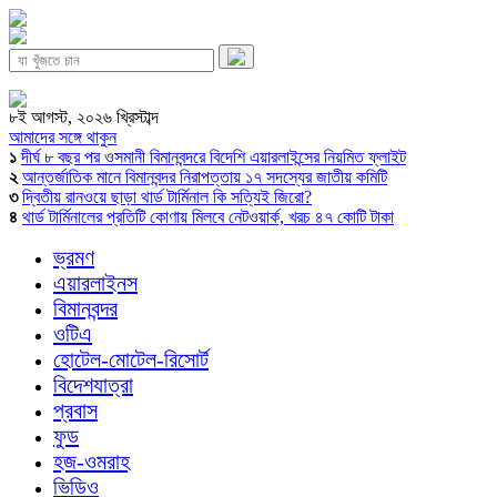
৮ই আগস্ট, ২০২৬ খ্রিস্টাব্দ
আমাদের সঙ্গে থাকুন
১
দীর্ঘ ৮ বছর পর ওসমানী বিমানবন্দরে বিদেশি এয়ারলাইন্সের নিয়মিত ফ্লাইট
২
আন্তর্জাতিক মানে বিমানবন্দর নিরাপত্তায় ১৭ সদস্যের জাতীয় কমিটি
৩
দ্বিতীয় রানওয়ে ছাড়া থার্ড টার্মিনাল কি সত্যিই জিরো?
৪
থার্ড টার্মিনালের প্রতিটি কোণায় মিলবে নেটওয়ার্ক, খরচ ৪৭ কোটি টাকা
ভ্রমণ
এয়ারলাইনস
বিমানবন্দর
ওটিএ
হোটেল-মোটেল-রিসোর্ট
বিদেশযাত্রা
প্রবাস
ফুড
হজ-ওমরাহ
ভিডিও