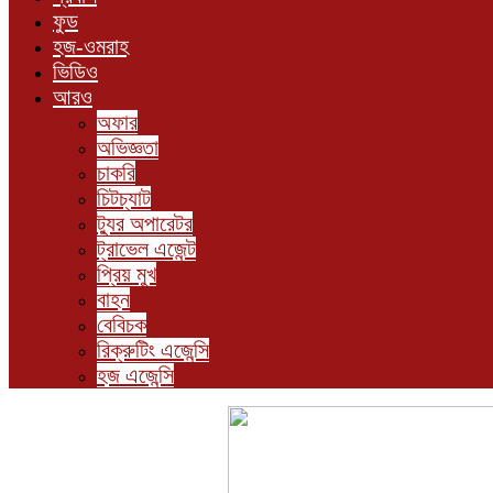
ফুড
হজ-ওমরাহ
ভিডিও
আরও
অফার
অভিজ্ঞতা
চাকরি
চিটচ্যাট
ট্যুর অপারেটর
ট্রাভেল এজেন্ট
প্রিয় মুখ
বাহন
বেবিচক
রিক্রুটিং এজেন্সি
হজ এজেন্সি