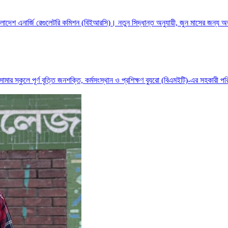
েশ এনার্জি রেগুলেটরি কমিশন (বিইআরসি)। নতুন সিদ্ধান্ত অনুযায়ী, জুন মাসের জন্য অভ্
ার স্কুলে পূর্ণ বৃত্তি জনশক্তি, কর্মসংস্থান ও প্রশিক্ষণ ব্যুরো (বিএমইটি)-এর সহকারী প