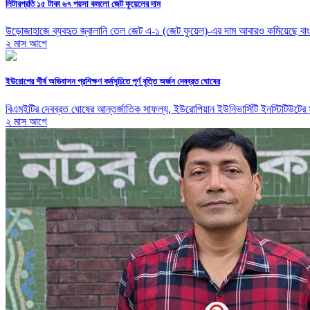
লিটারপ্রতি ১৫ টাকা ৬৭ পয়সা কমলো জেট ফুয়েলের দাম
উড়োজাহাজে ব্যবহৃত জ্বালানি তেল জেট এ-১ (জেট ফুয়েল)-এর দাম আবারও কমিয়েছে বাংলাদ
২ মাস আগে
ইউরোপের শীর্ষ অভিবাসন প্রশিক্ষণ কর্মসূচিতে পূর্ণ বৃত্তি অর্জন দেবব্রত ঘোষের
বিএমইটির দেবব্রত ঘোষের আন্তর্জাতিক সাফল্য, ইউরোপিয়ান ইউনিভার্সিটি ইনস্টিটিউটের সাম
২ মাস আগে