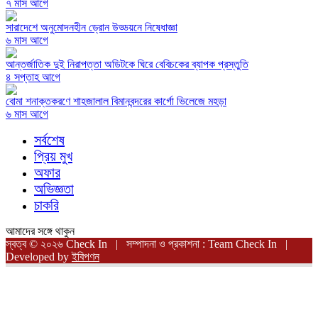
৭ মাস আগে
সারাদেশে অনুমোদনহীন ড্রোন উড্ডয়নে নিষেধাজ্ঞা
৬ মাস আগে
আন্তর্জাতিক দুই নিরাপত্তা অডিটকে ঘিরে বেবিচকের ব্যাপক প্রস্তুতি
৪ সপ্তাহ আগে
বোমা শনাক্তকরণে শাহজালাল বিমানবন্দরের কার্গো ভিলেজে মহড়া
৬ মাস আগে
সর্বশেষ
প্রিয় মুখ
অফার
অভিজ্ঞতা
চাকরি
আমাদের সঙ্গে থাকুন
স্বত্ব © ২০২৬ Check In | সম্পাদনা ও প্রকাশনা : Team Check In |
Developed by
ইবিপণন