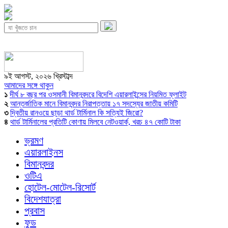
৯ই আগস্ট, ২০২৬ খ্রিস্টাব্দ
আমাদের সঙ্গে থাকুন
১
দীর্ঘ ৮ বছর পর ওসমানী বিমানবন্দরে বিদেশি এয়ারলাইন্সের নিয়মিত ফ্লাইট
২
আন্তর্জাতিক মানে বিমানবন্দর নিরাপত্তায় ১৭ সদস্যের জাতীয় কমিটি
৩
দ্বিতীয় রানওয়ে ছাড়া থার্ড টার্মিনাল কি সত্যিই জিরো?
৪
থার্ড টার্মিনালের প্রতিটি কোণায় মিলবে নেটওয়ার্ক, খরচ ৪৭ কোটি টাকা
ভ্রমণ
এয়ারলাইনস
বিমানবন্দর
ওটিএ
হোটেল-মোটেল-রিসোর্ট
বিদেশযাত্রা
প্রবাস
ফুড