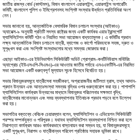
জাতীয় রাজস্ব বোর্ড (কাস্টমস), বিমান বাংলাদেশ এয়ারলাইন্স, এয়ারলাইন্স অপারেটিং
কমিটি, বাংলাদেশ পুলিশ ও ইমিগ্রেশনসহ সংশ্লিষ্ট সংস্থার ঊর্ধ্বতন প্রতিনিধিরা অংশ
নেন।
সভায় জানানো হয়, আন্তর্জাতিক বেসামরিক বিমান চলাচল সংস্থার (আইকাও)
অ্যানেক্স-৯ অনুযায়ী প্রতিটি সদস্য রাষ্ট্রের জন্য একটি কার্যকর এয়ার ট্রান্সপোর্ট
ফ্যাসিলিটেশন কমিটি গঠন ও নিয়মিত সভা আয়োজন বাধ্যতামূলক। এ কমিটির প্রধান
লক্ষ্য আন্তর্জাতিক বিমান চলাচলে যাত্রী, ব্যাগেজ ও কার্গো পরিবহনকে সহজ, দ্রুত ও
সুশৃঙ্খল করা এবং সংশ্লিষ্ট সংস্থাগুলোর মধ্যে সমন্বয় জোরদার করা।
এছাড়া আইকাও-এর ইউনিভার্সাল সিকিউরিটি অডিট প্রোগ্রাম–কনটিনিউয়াস মনিটরিং
অ্যাপ্রোচ (ইউএসএপি-সিএমএ)-এর আওতায় জাতীয় পর্যায়ে এনএএফটিসি-এর নিয়মিত
সভা আয়োজন একটি গুরুত্বপূর্ণ মূল্যায়ন সূচক হিসেবে বিবেচিত হয়।
সভায় বিমানবন্দরসমূহে যাত্রীসেবা সহজীকরণ, অপ্রয়োজনীয় জটিলতা হ্রাস, তথ্য আদান-
প্রদান উন্নয়ন এবং আন্তঃসংস্থা সমন্বয় বৃদ্ধির ওপর গুরুত্বারোপ করা হয়। পাশাপাশি
ফ্যাসিলিটেশন কার্যক্রম উন্নয়নের মাধ্যমে বিমানবন্দর পরিচালনার সক্ষমতা বৃদ্ধি,
যাত্রীসেবার মানোন্নয়ন এবং সময় ব্যবস্থাপনায় ইতিবাচক প্রভাব পড়বে বলে উল্লেখ
করা হয়।
সভাপতির বক্তব্যে বেবিচক চেয়ারম্যান বলেন, ফ্যাসিলিটেশন ও এভিয়েশন সিকিউরিটি
পরস্পর সম্পর্কযুক্ত ও পরিপূরক। যথাযথ ফ্যাসিলিটেশন ব্যবস্থাপনা নিশ্চিত করা হলে
নিরাপত্তা কার্যক্রম আরও কার্যকরভাবে বাস্তবায়ন করা সম্ভব হয়, যা বিমানবন্দরসমূহে
একটি সুশৃঙ্খল, নিরাপদ ও যাত্রীবান্ধব পরিবেশ প্রতিষ্ঠায় সহায়ক ভূমিকা রাখে।