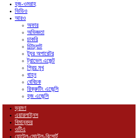
হজ-ওমরাহ
ভিডিও
আরও
অফার
অভিজ্ঞতা
চাকরি
চিটচ্যাট
ট্যুর অপারেটর
ট্রাভেল এজেন্ট
প্রিয় মুখ
বাহন
বেবিচক
রিক্রুটিং এজেন্সি
হজ এজেন্সি
ভ্রমণ
এয়ারলাইনস
বিমানবন্দর
ওটিএ
হোটেল-মোটেল-রিসোর্ট