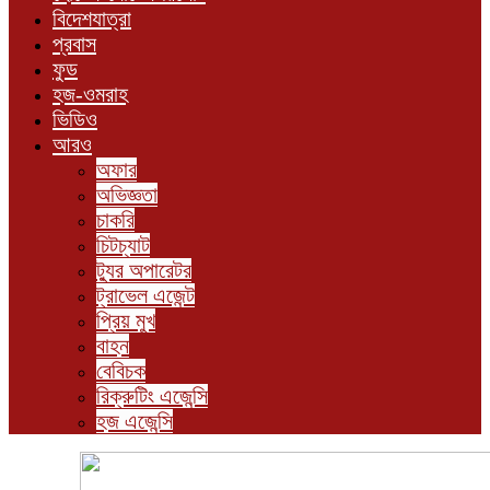
বিদেশযাত্রা
প্রবাস
ফুড
হজ-ওমরাহ
ভিডিও
আরও
অফার
অভিজ্ঞতা
চাকরি
চিটচ্যাট
ট্যুর অপারেটর
ট্রাভেল এজেন্ট
প্রিয় মুখ
বাহন
বেবিচক
রিক্রুটিং এজেন্সি
হজ এজেন্সি