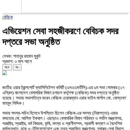
বেবিচক
এভিয়েশন সেবা সহজীকরণে বেবিচক সদর
দপ্তরে সভা অনুষ্ঠিত
লেখক: শাহানুর রহমান মুকুট
প্রকাশ: ৩ মাস আগে
অ+
অ-
জাতীয় এয়ার ট্রান্সপোর্ট ফ্যাসিলিটেশন কমিটি (এনএএফটিসি)-এর ৯ম সভা সোমবার (২৭
এপ্রিল) বাংলাদেশ বেসামরিক বিমান চলাচল কর্তৃপক্ষ (বেবিচক) সদর দপ্তরে অনুষ্ঠিত
হয়েছে। সভায় সভাপতিত্ব করেন বেবিচক চেয়ারম্যান এয়ার ভাইস মার্শাল মো. মোস্তফা
মাহমুদ সিদ্দিক।
সভায় সদস্য-সচিব হিসেবে উপস্থিত ছিলেন বেবিচক-এর সদস্য (নিরাপত্তা) এয়ার
কমডোর মো. আসিফ ইকবাল। এছাড়াও বেসামরিক বিমান পরিবহন ও পর্যটন মন্ত্রণালয়,
পররাষ্ট্র, স্বরাষ্ট্র, ধর্ম বিষয়ক, কৃষি, মৎস্য ও প্রাণীসম্পদ, প্রবাসী কল্যাণ ও বৈদেশিক
কর্মসংস্থান, ডাক ও টেলিযোগাযোগ এবং তথ্য প্রযুক্তি মন্ত্রণালয়, স্বাস্থ্য সেবা বিভাগ,