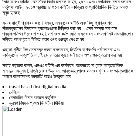
তিনি আরও জানান, বেসামরিক বিমান চলাচল আইন, ২০১৭ এবং বেসামরিক বিমান চলাচল
কর্তৃপক্ষ আইন, ২০১৭ প্রণয়নের ফলে কমিটির কার্যক্রম ও প্রাতিষ্ঠানিক ভিত্তি আরও
সুদৃঢ় হয়েছে।
সভায় যাত্রী প্রক্রিয়াকরণে বিলম্ব, সমন্বয়ের ঘাটতি এবং কিছু প্রক্রিয়াগত
সীমাবদ্ধতাসহ বিদ্যমান চ্যালেঞ্জগুলো চিহ্নিত করা হয়। এসব সমস্যা সমাধানে
প্রযুক্তিনির্ভর উদ্যোগ গ্রহণ, সমন্বিত কর্মপদ্ধতি বাস্তবায়ন এবং সংশ্লিষ্ট সংস্থাগুলোর
সক্রিয় অংশগ্রহণ নিশ্চিত করার ওপর গুরুত্ব দেওয়া হয়।
এছাড়া গৃহীত সিদ্ধান্তসমূহ দ্রুত বাস্তবায়ন, নিয়মিত অগ্রগতি পর্যালোচনা এবং
কার্যক্রমের অগ্রগতি যাচাই জোরদারের প্রয়োজনীয়তার ওপর গুরুত্বারোপ করা হয়।
সভায় বক্তারা বলেন, এনএএফটিসি-এর কার্যক্রম জোরদারের মাধ্যমে আন্তর্জাতিক
মানদণ্ড অনুসরণ, যাত্রীসেবার উন্নয়ন, আন্তঃমন্ত্রণালয় সমন্বয় বৃদ্ধি এবং আন্তর্জাতিক
অঙ্গনে বাংলাদেশের ভাবমূর্তি আরও উজ্জ্বল হবে।
travel based first digital media
বেবিচক
বেসামরিক বিমান চলাচল কর্তৃপক্ষ
ভ্রমণ বিষয়ক প্রথম ডিজিটাল মিডিয়া