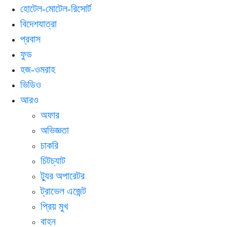
হোটেল-মোটেল-রিসোর্ট
বিদেশযাত্রা
প্রবাস
ফুড
হজ-ওমরাহ
ভিডিও
আরও
অফার
অভিজ্ঞতা
চাকরি
চিটচ্যাট
ট্যুর অপারেটর
ট্রাভেল এজেন্ট
প্রিয় মুখ
বাহন