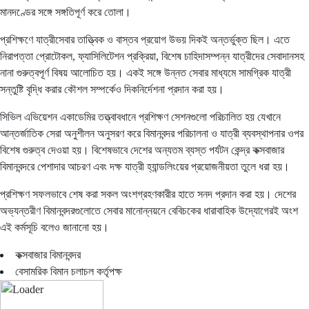
মানদণ্ডের সঙ্গে সঙ্গতিপূর্ণ করে তোলা।
প্রশিক্ষণে যাত্রীসেবার তাত্ত্বিক ও বাস্তব প্রয়োগ উভয় দিকই অন্তর্ভুক্ত ছিল। এতে
নিরাপত্তা প্রোটোকল, ফ্যাসিলিটেশন প্রক্রিয়া, বিশেষ চাহিদাসম্পন্ন যাত্রীদের সেবাদানসহ
নানা গুরুত্বপূর্ণ বিষয় আলোচিত হয়। একই সঙ্গে উন্নত সেবার মাধ্যমে সামগ্রিক যাত্রী
সন্তুষ্টি বৃদ্ধি করার কৌশল সম্পর্কেও দিকনির্দেশনা প্রদান করা হয়।
সিভিল এভিয়েশন একাডেমির তত্ত্বাবধানে প্রশিক্ষণ সেশনগুলো পরিচালিত হয় যেখানে
আন্তর্জাতিক সেরা অনুশীলন অনুসরণ করে বিমানবন্দর পরিচালনা ও যাত্রী ব্যবস্থাপনার ওপর
বিশেষ গুরুত্ব দেওয়া হয়। বিশেষভাবে দেশের অন্যতম ব্যস্ত পর্যটন কেন্দ্র কক্সবাজার
বিমানবন্দরে পেশাদার আচরণ এবং দক্ষ যাত্রী হ্যান্ডলিংয়ের প্রয়োজনীয়তা তুলে ধরা হয়।
প্রশিক্ষণ সফলভাবে শেষ করা সকল অংশগ্রহণকারীর হাতে সনদ প্রদান করা হয়। দেশের
অভ্যন্তরীণ বিমানবন্দরগুলোতে সেবার মানোন্নয়নে বেবিচকের ধারাবাহিক উদ্যোগেরই অংশ
এই কর্মসূচি বলেও জানানো হয়।
কক্সবাজার বিমানবন্দর
বেসামরিক বিমান চলাচল কর্তৃপক্ষ