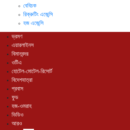
বেবিচক
রিক্রুটিং এজেন্সি
হজ এজেন্সি
ভ্রমণ
এয়ারলাইনস
বিমানবন্দর
ওটিএ
হোটেল-মোটেল-রিসোর্ট
বিদেশযাত্রা
প্রবাস
ফুড
হজ-ওমরাহ
ভিডিও
আরও