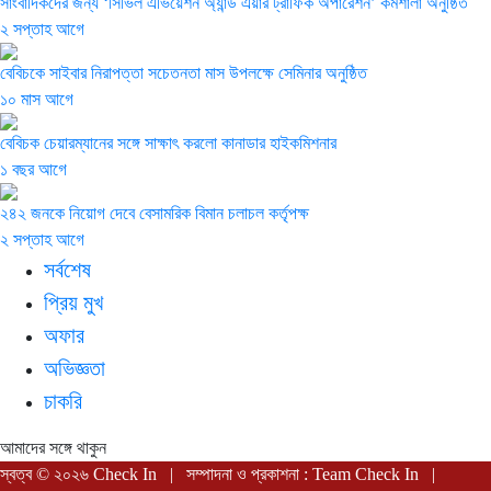
সাংবাদিকদের জন্য ‘সিভিল এভিয়েশন অ্যান্ড এয়ার ট্রাফিক অপারেশন’ কর্মশালা অনুষ্ঠিত
২ সপ্তাহ আগে
বেবিচকে সাইবার নিরাপত্তা সচেতনতা মাস উপলক্ষে সেমিনার অনুষ্ঠিত
১০ মাস আগে
বেবিচক চেয়ারম্যানের সঙ্গে সাক্ষাৎ করলো কানাডার হাইকমিশনার
১ বছর আগে
২৪২ জনকে নিয়োগ দেবে বেসামরিক বিমান চলাচল কর্তৃপক্ষ
২ সপ্তাহ আগে
সর্বশেষ
প্রিয় মুখ
অফার
অভিজ্ঞতা
চাকরি
আমাদের সঙ্গে থাকুন
স্বত্ব © ২০২৬ Check In | সম্পাদনা ও প্রকাশনা : Team Check In |