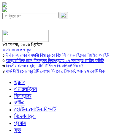
৮ই আগস্ট, ২০২৬ খ্রিস্টাব্দ
আমাদের সঙ্গে থাকুন
১
দীর্ঘ ৮ বছর পর ওসমানী বিমানবন্দরে বিদেশি এয়ারলাইন্সের নিয়মিত ফ্লাইট
২
আন্তর্জাতিক মানে বিমানবন্দর নিরাপত্তায় ১৭ সদস্যের জাতীয় কমিটি
৩
দ্বিতীয় রানওয়ে ছাড়া থার্ড টার্মিনাল কি সত্যিই জিরো?
৪
থার্ড টার্মিনালের প্রতিটি কোণায় মিলবে নেটওয়ার্ক, খরচ ৪৭ কোটি টাকা
ভ্রমণ
এয়ারলাইনস
বিমানবন্দর
ওটিএ
হোটেল-মোটেল-রিসোর্ট
বিদেশযাত্রা
প্রবাস
ফুড