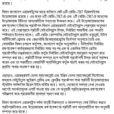
রয়েছে।
বিমান বাংলাদেশ এয়ারলাইন্সের বহরে বর্তমানে মোট ৬টি বোয়িং-787 ড্রিমলাইনার
উড়োজাহাজ রয়েছে। এর মধ্যে ৪টি বোয়িং-787-8 এবং ২টি বোয়িং-787-9 মডেলের
উড়োজাহাজ বিভিন্ন আন্তর্জাতিক গন্তব্যে উড্ডয়ন করে। এই উড়োজাহাজগুলোর
রক্ষণাবেক্ষণে বিমানের প্রকৌশল বিভাগ এয়ারক্রাফট মেইনটেন্যান্স প্রোগ্রাম অনুসরণ
করে। এই প্রোগ্রামে প্রতিটি মেইনটেন্যান্স টাস্ক, নির্ধারিত সময়সীমা এবং পদ্ধতি
স্পষ্টভাবে উল্লেখ থাকে। এটি বোয়িং কোম্পানির মেইনটেন্যান্স প্ল্যানিং ডকুমেন্ট, টাইপ
সার্টিফিকেট হোল্ডার এবং রেগুলেটরি রিকোয়্যারমেন্টের নির্দেশনা অনুসারে তৈরি এবং
বেসামরিক বিমান চলাচল কর্তৃপক্ষ, বাংলাদেশ কর্তৃক অনুমোদিত। উল্লিখিত নির্ধারিত
রক্ষণাবেক্ষণ কার্যক্রমগুলো নির্ধারিত সময় পর পর এক বা একাধিক টাইপ রেটেড
প্রকৌশলীর তত্ত্বাবধানে বোয়িং কর্তৃক নির্ধারিত মেইনটেন্যান্স ম্যানুয়াল অনুসরণ করে
সম্পন্ন করা হয়। প্রতিটি টাস্ক সম্পন্ন হলে সংশ্লিষ্ট প্রকৌশলী টাস্ক কার্ডে স্বাক্ষর
করেন এবং তা পরবর্তীতে কোয়ালিটি অ্যাসিউরেন্স কর্তৃক যাচাই করার পর মেইনটেন্যান্স
প্ল্যানিং শাখায় সংরক্ষণ করা হয়।
এছাড়াও, এয়ারক্রাফট হেলথ ম্যানেজমেন্ট এবং ইঞ্জিন হেলথ ম্যানেজমেন্ট সিস্টেমের
মাধ্যমে মেইন্টেনেন্স কন্ট্রোল সেন্টার এবং কেন্দ্রীয় প্রকৌশল শাখা প্রতিটি উড়োজাহাজের
স্ট্যাটাস সার্বক্ষণিক রিয়েল টাইম মনিটর করে। ফলে, যেকোনো সমস্যা দেখা দেওয়ার
আগেই সতর্কতামূলক এলার্ট পাওয়া যায় এবং সে অনুযায়ী প্রতিরোধমূলক রক্ষণাবেক্ষণ
পরিকল্পনা করে প্রয়োজনীয় ব্যবস্থা গ্রহণ করা হয়।
বিমান বাংলাদেশ এয়ারলাইন্স সর্বদা যাত্রী নিরাপত্তা ও মানসম্পন্ন সেবা নিশ্চিত করতে
প্রতিশ্রুতিবদ্ধ এবং উড়োজাহাজ রক্ষণাবেক্ষণের প্রতিটি ধাপ আন্তর্জাতিক মান অনুযায়ী
সম্পন্ন করে থাকে।