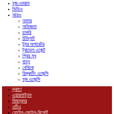
হজ-ওমরাহ
ভিডিও
আরও
অফার
অভিজ্ঞতা
চাকরি
চিটচ্যাট
ট্যুর অপারেটর
ট্রাভেল এজেন্ট
প্রিয় মুখ
বাহন
বেবিচক
রিক্রুটিং এজেন্সি
হজ এজেন্সি
ভ্রমণ
এয়ারলাইনস
বিমানবন্দর
ওটিএ
হোটেল-মোটেল-রিসোর্ট