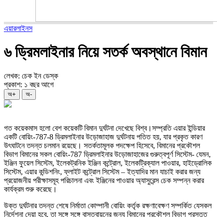
এয়ারলাইনস
৬ ড্রিমলাইনার নিয়ে সতর্ক অবস্থানে বিমান
লেখক: চেক ইন ডেস্ক
প্রকাশ: ১ বছর আগে
অ+
অ-
গত কয়েকমাস হলো বেশ কয়েকটি বিমান দুর্ঘটনা দেখেছে বিশ্ব।সম্প্রতি এয়ার ইন্ডিয়ার
একটি বোয়িং-787-8 ড্রিমলাইনার উড়োজাহাজ দুর্ঘটনায় পতিত হয়, যার প্রকৃত কারণ
উৎঘাটনে তদন্ত চলমান রয়েছে। সতর্কতামূলক পদক্ষেপ হিসেবে, বিমানের প্রকৌশল
বিভাগ বিমানের সকল বোয়িং-787 ড্রিমলাইনার উড়োজাহাজের গুরুত্বপূর্ণ সিস্টেম- যেমন,
ইঞ্জিন ফুয়েল সিস্টেম, ইলেকট্রনিক ইঞ্জিন কন্ট্রোল, ইলেকট্রিক্যাল পাওয়ার, হাইড্রোলিক
সিস্টেম, এয়ার কন্ডিশনিং, ফ্লাইট কন্ট্রোল সিস্টেম – ইত্যাদির মান যাচাই করার জন্য
প্রয়োজনীয় পরীক্ষাসমূহ পরিচালনা এবং ইঞ্জিনের পাওয়ার অ্যাসুরেন্স চেক সম্পন্ন করার
কার্যক্রম শুরু করেছে।
উক্ত দুর্ঘটনার তদন্ত শেষে নির্মাতা কোম্পানী বোয়িং কর্তৃক রক্ষণাবেক্ষণ সম্পর্কিত যেসকল
নির্দেশনা দেয়া হবে, তা সঙ্গে সঙ্গে বাস্তবায়নের জন্য বিমানের প্রকৌশল বিভাগ প্রস্তুত