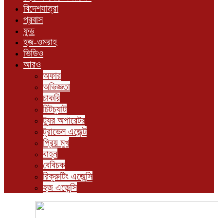
বিদেশযাত্রা
প্রবাস
ফুড
হজ-ওমরাহ
ভিডিও
আরও
অফার
অভিজ্ঞতা
চাকরি
চিটচ্যাট
ট্যুর অপারেটর
ট্রাভেল এজেন্ট
প্রিয় মুখ
বাহন
বেবিচক
রিক্রুটিং এজেন্সি
হজ এজেন্সি