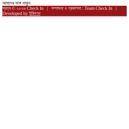
আমাদের সঙ্গে থাকুন
স্বত্ব © ২০২৬ Check In | সম্পাদনা ও প্রকাশনা : Team Check In |
Developed by
ইবিপণন