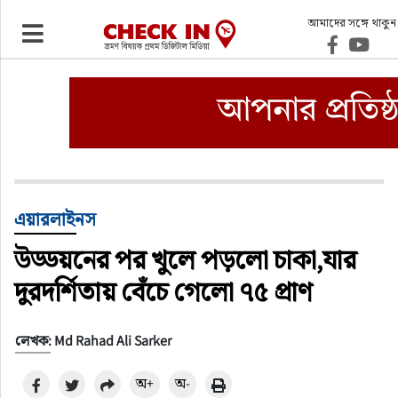
আমাদের সঙ্গে থাকুন
ভ্রমণ
এয়ারলাইনস
বিমানবন্দর
ওটিএ
এয়ারলাইনস
উড্ডয়নের পর খুলে পড়লো চাকা,যার
হোটেল-মোটেল-রিসোর্ট
দুরদর্শিতায় বেঁচে গেলো ৭৫ প্রাণ
বিদেশযাত্রা
লেখক: Md Rahad Ali Sarker
প্রবাস
অ+
অ-