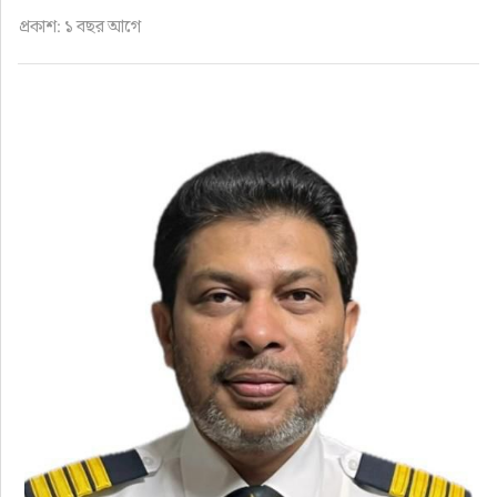
ফুড
প্রকাশ: ১ বছর আগে
হজ-ওমরাহ
ভিডিও
আরও