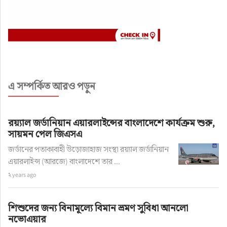
বিমানবন্দরে বেবিচকের প্রশিক্ষণ সমাপ্ত
লেখক: শাহানুর রহমান মুকুট
অ+
অ-
এ সম্পর্কিত আরও পড়ুন
প্রকাশ: ৮ মাস আগে
রয়্যাল জর্ডানিয়ান এয়ারলাইন্সের বাংলাদেশে কার্যক্রম শুরু,
সায়মন পেল জিএসএ
জর্ডানের পতাকাবাহী উড়োজাহাজ সংস্থা রয়্যাল জর্ডানিয়ান
এয়ারলাইন্স (আরজে) বাংলাদেশে তার ...
২ years ago
শিশুদের জন্য বিনামূল্যে বিমান ভ্রমণ সুবিধা আনলো
নভোএয়ার