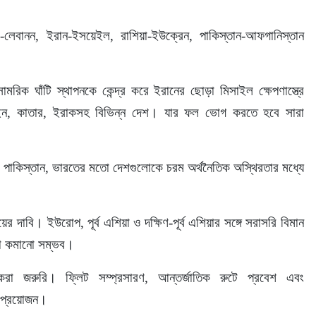
-লেবানন, ইরান-ইসয়েইল, রাশিয়া-ইউক্রেন, পাকিস্তান-আফগানিস্তান 
ের সামরিক ঘাঁটি স্থাপনকে কেন্দ্র করে ইরানের ছোড়া মিসাইল ক্ষেপণাস্ত্রে 
ইন, কাতার, ইরাকসহ বিভিন্ন দেশ। যার ফল ভোগ করতে হবে সারা 
াদেশ, পাকিস্তান, ভারতের মতো দেশগুলোকে চরম অর্থনৈতিক অস্থিরতার মধ্যে 
র দাবি। ইউরোপ, পূর্ব এশিয়া ও দক্ষিণ-পূর্ব এশিয়ার সঙ্গে সরাসরি বিমান 
রতা কমানো সম্ভব।
 করা জরুরি। ফ্লিট সম্প্রসারণ, আন্তর্জাতিক রুটে প্রবেশ এবং 
া প্রয়োজন।