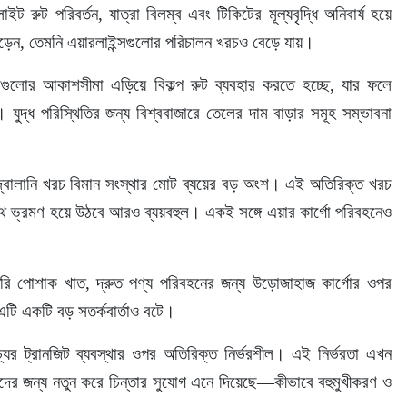
ইট রুট পরিবর্তন, যাত্রা বিলম্ব এবং টিকিটের মূল্যবৃদ্ধি অনিবার্য হয়ে 
ড়েন, তেমনি এয়ারলাইন্সগুলোর পরিচালন খরচও বেড়ে যায়।
দেশগুলোর আকাশসীমা এড়িয়ে বিকল্প রুট ব্যবহার করতে হচ্ছে, যার ফলে 
। যুদ্ধ পরিস্থিতির জন্য বিশ্ববাজারে তেলের দাম বাড়ার সমূহ সম্ভাবনা 
জ্বালানি খরচ বিমান সংস্থার মোট ব্যয়ের বড় অংশ। এই অতিরিক্ত খরচ 
পথে ভ্রমণ হয়ে উঠবে আরও ব্যয়বহুল। একই সঙ্গে এয়ার কার্গো পরিবহনেও 
 তৈরি পোশাক খাত, দ্রুত পণ্য পরিবহনের জন্য উড়োজাহাজ কার্গোর ওপর 
 এটি একটি বড় সতর্কবার্তাও বটে।
চ্যের ট্রানজিট ব্যবস্থার ওপর অতিরিক্ত নির্ভরশীল। এই নির্ভরতা এখন 
র জন্য নতুন করে চিন্তার সুযোগ এনে দিয়েছে—কীভাবে বহুমুখীকরণ ও 