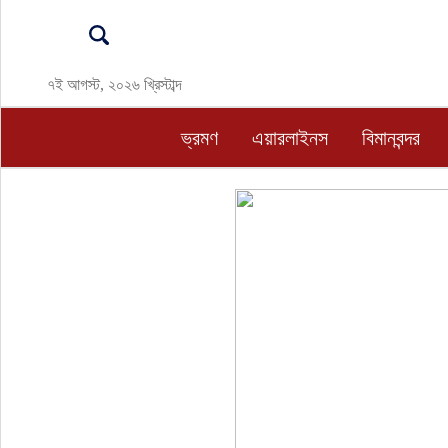
ভ্রমণ
৭ই আগস্ট, ২০২৬ খ্রিস্টাব্দ
এয়ারলাইনস
ভ্রমণ
এয়ারলাইনস
বিমানবন্দর
বিমানবন্দর
ওটিএ
হোটেল-মোটেল-রিসোর্ট
বিদেশযাত্রা
প্রবাস