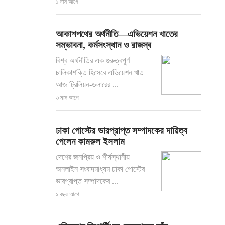
১ মাস আগে
আকাশপথের অর্থনীতি—এভিয়েশন খাতের
সম্ভাবনা, কর্মসংস্থান ও রাজস্ব
বিশ্ব অর্থনীতির এক গুরুত্বপূর্ণ
চালিকাশক্তি হিসেবে এভিয়েশন খাত
আজ ট্রিলিয়ন-ডলারের ...
৩ মাস আগে
ঢাকা পোস্টের ভারপ্রাপ্ত সম্পাদকের দায়িত্ব
পেলেন কামরুল ইসলাম
দেশের জনপ্রিয় ও শীর্ষস্থানীয়
অনলাইন সংবাদমাধ্যম ঢাকা পোস্টের
ভারপ্রাপ্ত সম্পাদকের ...
১ বছর আগে