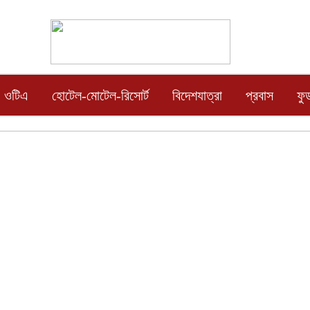
ওটিএ
হোটেল-মোটেল-রিসোর্ট
বিদেশযাত্রা
প্রবাস
ফু