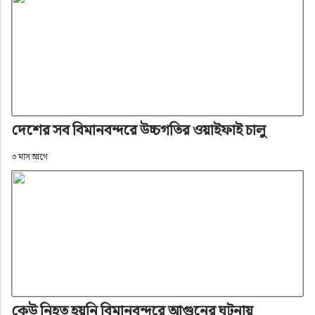
দেশের সব বিমানবন্দরে উচ্চগতির ওয়াইফাই চালু
৩ মাস আগে
কেউ নিহত হয়নি বিমানবন্দরে আগুনের ঘটনায়