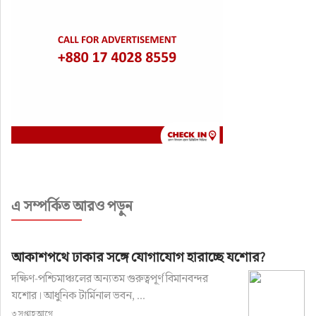
এ সম্পর্কিত আরও পড়ুন
আকাশপথে ঢাকার সঙ্গে যোগাযোগ হারাচ্ছে যশোর?
দক্ষিণ-পশ্চিমাঞ্চলের অন্যতম গুরুত্বপূর্ণ বিমানবন্দর
যশোর। আধুনিক টার্মিনাল ভবন, ...
৩ সপ্তাহ আগে