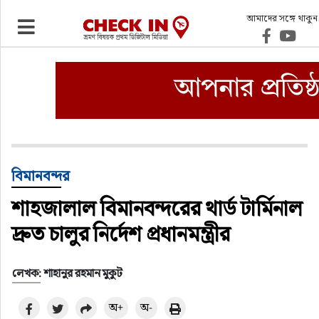
আমাদের সঙ্গে থাকুন
ভ্রমণ
এয়ারলাইনস
বিমানবন্দর
ওটিএ
বিমানবন্দর
শাহজালাল বিমানবন্দরের থার্ড টার্মিনাল
হোটেল-মোটেল-রিসোর্ট
দ্রুত চালুর নির্দেশ প্রধানমন্ত্রীর
বিদেশযাত্রা
লেখক: শাহানুর রহমান মুকুট
প্রবাস
অ+
অ-