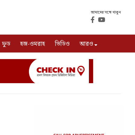
আমাদের সঙ্গে থাকুন
ফুড
হজ-ওমরাহ
ভিডিও
আরও