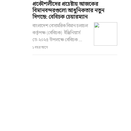
প্রকৌশলীদের প্রচেষ্টায় আজকের
বিমানবন্দরগুলো আধুনিকতার নতুন
দিগন্তে: বেবিচক চেয়ারম্যান
বাংলাদেশ বেসামরিক বিমান চলাচল
কর্তৃপক্ষ (বেবিচক) ইঞ্জিনিয়ার্স
ডে-২০২৫ উপলক্ষে বেবিচক ...
১ বছর আগে