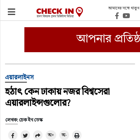
আমাদের সঙ্গে থাকুন
ভ্রমণ
এয়ারলাইনস
বিমানবন্দর
ওটিএ
এয়ারলাইনস
হঠাৎ কেন ঢাকায় নজর বিশ্বসেরা
হোটেল-মোটেল-রিসোর্ট
এয়ারলাইন্সগুলোর?
বিদেশযাত্রা
লেখক: চেক ইন ডেস্ক
প্রবাস
অ+
অ-