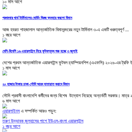
১০ মাস আগে
প্রথমবার থার্ড টার্মিনালের বোর্ডিং ব্রিজ ব্যবহার করলো বিমান
আজ হযরত শাহজালাল আন্তর্জাতিক বিমানবন্দরের নতুন টার্মিনাল ৩-এ একটি গুরুত্বপূর্ণ ...
১ বছর আগে
দেশি-বিদেশি ১৬ এয়ারলাইন্স নিয়ে ফুটবলযুদ্ধ শুরু হচ্ছে ৩ জুলাই
দেশের প্রথম আন্তর্জাতিক এয়ারলাইন্স ফুটবল চ্যাম্পিয়নশিপ (এএফসি) ২০২৬-এর ট্রফি উন
১ মাস আগে
২০ হাজার টাকায় ঢাকা-সৌদি আরব যাতায়াত করাবে বিমান
সৌদি প্রবাসী বাংলাদেশি কর্মীদের জন্য বিশেষ উদ্যোগ নিয়েছে অন্তর্বর্তী সরকার। মাত্র ২
৬ মাস আগে
এয়ারলাইনস
এ সম্পর্কিত আরও পড়ুন:
তরুণ উদ্ভাবক জুলহাসের পাশে ইউএস-বাংলা এয়ারলাইন্স
১ বছর আগে