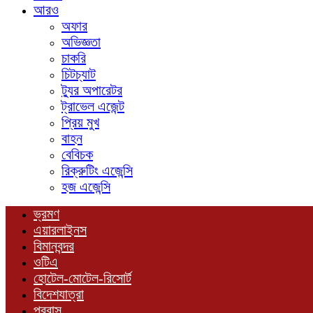
আরও
অফার
অভিজ্ঞতা
চাকরি
চিটচ্যাট
ট্যুর অপারেটর
ট্রাভেল এজেন্ট
প্রিয় মুখ
বাহন
বেবিচক
রিক্রুটিং এজেন্সি
হজ এজেন্সি
ভ্রমণ
এয়ারলাইনস
বিমানবন্দর
ওটিএ
হোটেল-মোটেল-রিসোর্ট
বিদেশযাত্রা
প্রবাস