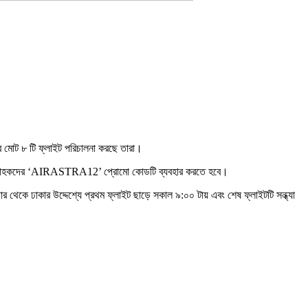
 করে মোট ৮ টি ফ্লাইট পরিচালনা করছে তারা।
পেতে গ্রাহকদের ‘AIRASTRA12’ প্রোমো কোডটি ব্যবহার করতে হবে।
জার থেকে ঢাকার উদ্দেশ্যে প্রথম ফ্লাইট ছাড়ে সকাল ৯:০০ টায় এবং শেষ ফ্লাইটটি সন্ধ্যা