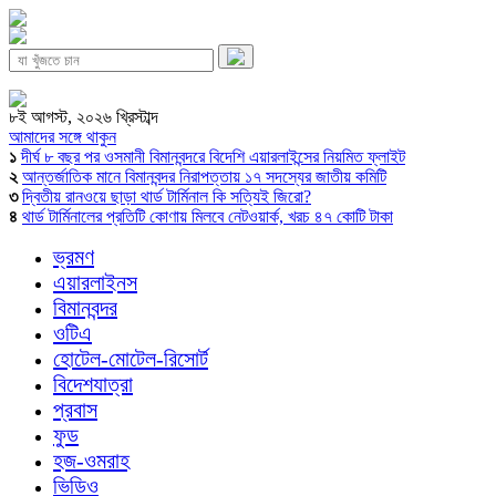
৮ই আগস্ট, ২০২৬ খ্রিস্টাব্দ
আমাদের সঙ্গে থাকুন
১
দীর্ঘ ৮ বছর পর ওসমানী বিমানবন্দরে বিদেশি এয়ারলাইন্সের নিয়মিত ফ্লাইট
২
আন্তর্জাতিক মানে বিমানবন্দর নিরাপত্তায় ১৭ সদস্যের জাতীয় কমিটি
৩
দ্বিতীয় রানওয়ে ছাড়া থার্ড টার্মিনাল কি সত্যিই জিরো?
৪
থার্ড টার্মিনালের প্রতিটি কোণায় মিলবে নেটওয়ার্ক, খরচ ৪৭ কোটি টাকা
ভ্রমণ
এয়ারলাইনস
বিমানবন্দর
ওটিএ
হোটেল-মোটেল-রিসোর্ট
বিদেশযাত্রা
প্রবাস
ফুড
হজ-ওমরাহ
ভিডিও