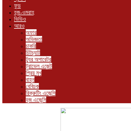
ফুড
হজ-ওমরাহ
ভিডিও
আরও
অফার
অভিজ্ঞতা
চাকরি
চিটচ্যাট
ট্যুর অপারেটর
ট্রাভেল এজেন্ট
প্রিয় মুখ
বাহন
বেবিচক
রিক্রুটিং এজেন্সি
হজ এজেন্সি