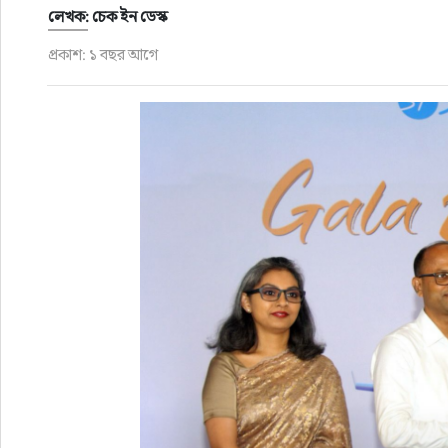
ফুড
লেখক: চেক ইন ডেস্ক
প্রকাশ: ১ বছর আগে
হজ-ওমরাহ
ভিডিও
আরও