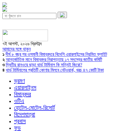
৭ই আগস্ট, ২০২৬ খ্রিস্টাব্দ
আমাদের সঙ্গে থাকুন
১
দীর্ঘ ৮ বছর পর ওসমানী বিমানবন্দরে বিদেশি এয়ারলাইন্সের নিয়মিত ফ্লাইট
২
আন্তর্জাতিক মানে বিমানবন্দর নিরাপত্তায় ১৭ সদস্যের জাতীয় কমিটি
৩
দ্বিতীয় রানওয়ে ছাড়া থার্ড টার্মিনাল কি সত্যিই জিরো?
৪
থার্ড টার্মিনালের প্রতিটি কোণায় মিলবে নেটওয়ার্ক, খরচ ৪৭ কোটি টাকা
ভ্রমণ
এয়ারলাইনস
বিমানবন্দর
ওটিএ
হোটেল-মোটেল-রিসোর্ট
বিদেশযাত্রা
প্রবাস
ফুড