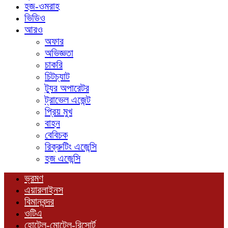
হজ-ওমরাহ
ভিডিও
আরও
অফার
অভিজ্ঞতা
চাকরি
চিটচ্যাট
ট্যুর অপারেটর
ট্রাভেল এজেন্ট
প্রিয় মুখ
বাহন
বেবিচক
রিক্রুটিং এজেন্সি
হজ এজেন্সি
ভ্রমণ
এয়ারলাইনস
বিমানবন্দর
ওটিএ
হোটেল-মোটেল-রিসোর্ট