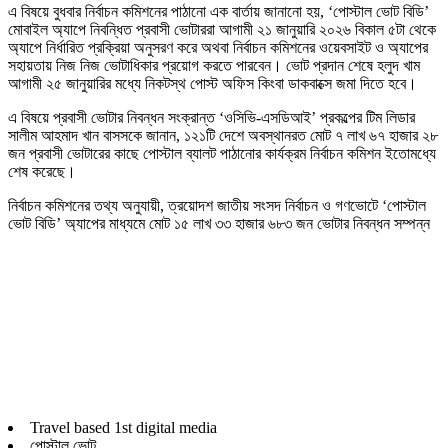
এ বিষয়ে বুধবার নির্বাচন কমিশনের পাঠানো এক বার্তায় জানানো হয়, ‘পোস্টাল ভোট বিডি’
মোবাইল অ্যাপে নিবন্ধিত প্রবাসী ভোটাররা আগামী ২১ জানুয়ারি ২০২৬ বিকাল ৫টা থেকে
অ্যাপে নির্ধারিত প্রক্রিয়া অনুসরণ করে অথবা নির্বাচন কমিশনের ওয়েবসাইট ও অ্যাপের
সহায়তায় নিজ নিজ ভোটাধিকার প্রয়োগ করতে পারবেন। ভোট প্রদান শেষে হলুদ খাম
আগামী ২৫ জানুয়ারির মধ্যে নিকটস্থ পোস্ট অফিস কিংবা ডাকবাক্সে জমা দিতে হবে।
এ বিষয়ে প্রবাসী ভোটার নিবন্ধন সংক্রান্ত ‘ওসিভি-এসডিআই’ প্রকল্পের টিম লিডার
সালীম আহমাদ খান বাসসকে জানান, ১২১টি দেশে অবস্থানরত মোট ৭ লাখ ৬৭ হাজার ২৮
জন প্রবাসী ভোটারের কাছে পোস্টাল ব্যালট পাঠানোর কার্যক্রম নির্বাচন কমিশন ইতোমধ্যে
শেষ করেছে।
নির্বাচন কমিশনের তথ্য অনুযায়ী, ত্রয়োদশ জাতীয় সংসদ নির্বাচন ও গণভোটে ‘পোস্টাল
ভোট বিডি’ অ্যাপের মাধ্যমে মোট ১৫ লাখ ৩৩ হাজার ৬৮৩ জন ভোটার নিবন্ধন সম্পন্ন
Travel based 1st digital media
পোস্টাল ভোট