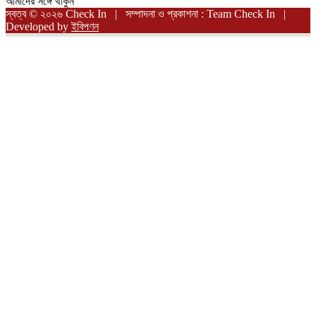
আমাদের সঙ্গে থাকুন
স্বত্ব © ২০২৬ Check In | সম্পাদনা ও প্রকাশনা : Team Check In |
Developed by
ইবিপণন