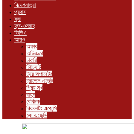
বিদেশযাত্রা
প্রবাস
ফুড
হজ-ওমরাহ
ভিডিও
আরও
অফার
অভিজ্ঞতা
চাকরি
চিটচ্যাট
ট্যুর অপারেটর
ট্রাভেল এজেন্ট
প্রিয় মুখ
বাহন
বেবিচক
রিক্রুটিং এজেন্সি
হজ এজেন্সি