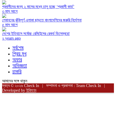
প্রবাসীদের জন্য ২ মাসের মধ্যে চালু হচ্ছে ‘প্রবাসী কার্ড’
৩ মাস আগে
লেবাননের ঝুঁকিপূর্ণ এলাকা ছাড়তে বাংলাদেশিদের জরুরি নির্দেশনা
৫ মাস আগে
দেশের ইতিহাসে সর্বোচ্চ রেমিটেন্সের রেকর্ড ডিসেম্বরে!
২ years ago
সর্বশেষ
প্রিয় মুখ
অফার
অভিজ্ঞতা
চাকরি
আমাদের সঙ্গে থাকুন
স্বত্ব © ২০২৬ Check In | সম্পাদনা ও প্রকাশনা : Team Check In |
Developed by
ইবিপণন