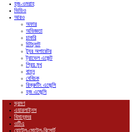
হজ-ওমরাহ
ভিডিও
আরও
অফার
অভিজ্ঞতা
চাকরি
চিটচ্যাট
ট্যুর অপারেটর
ট্রাভেল এজেন্ট
প্রিয় মুখ
বাহন
বেবিচক
রিক্রুটিং এজেন্সি
হজ এজেন্সি
ভ্রমণ
এয়ারলাইনস
বিমানবন্দর
ওটিএ
হোটেল-মোটেল-রিসোর্ট