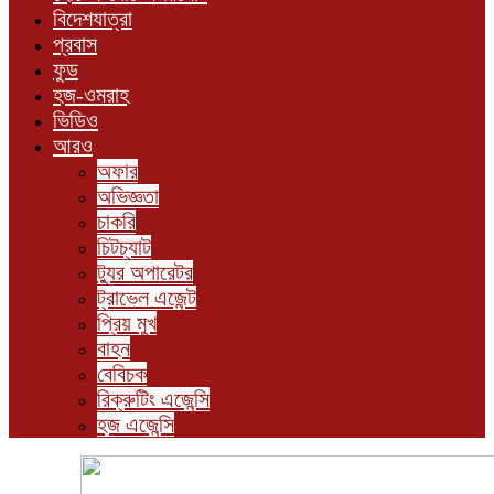
বিদেশযাত্রা
প্রবাস
ফুড
হজ-ওমরাহ
ভিডিও
আরও
অফার
অভিজ্ঞতা
চাকরি
চিটচ্যাট
ট্যুর অপারেটর
ট্রাভেল এজেন্ট
প্রিয় মুখ
বাহন
বেবিচক
রিক্রুটিং এজেন্সি
হজ এজেন্সি