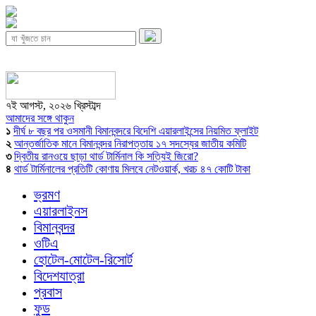
৭ই আগস্ট, ২০২৬ খ্রিস্টাব্দ
আমাদের সঙ্গে থাকুন
১
দীর্ঘ ৮ বছর পর ওসমানী বিমানবন্দরে বিদেশি এয়ারলাইন্সের নিয়মিত ফ্লাইট
২
আন্তর্জাতিক মানে বিমানবন্দর নিরাপত্তায় ১৭ সদস্যের জাতীয় কমিটি
৩
দ্বিতীয় রানওয়ে ছাড়া থার্ড টার্মিনাল কি সত্যিই জিরো?
৪
থার্ড টার্মিনালের প্রতিটি কোণায় মিলবে নেটওয়ার্ক, খরচ ৪৭ কোটি টাকা
ভ্রমণ
এয়ারলাইনস
বিমানবন্দর
ওটিএ
হোটেল-মোটেল-রিসোর্ট
বিদেশযাত্রা
প্রবাস
ফুড