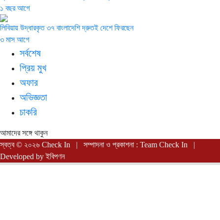
১ বছর আগে
লিবিয়ায় উদ্ধারকৃত ৩৭ বাংলাদেশি দ্রুতই দেশে ফিরছেন
৩ মাস আগে
সর্বশেষ
প্রিয় মুখ
অফার
অভিজ্ঞতা
চাকরি
আমাদের সঙ্গে থাকুন
স্বত্ব © ২০২৬ Check In | সম্পাদনা ও প্রকাশনা : Team Check In |
Developed by
ইবিপণন