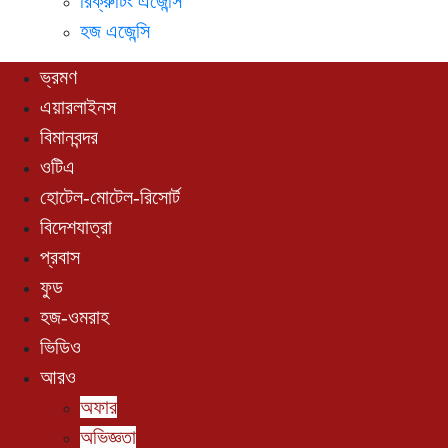
রিক্রুটিং এজেন্সি
হজ এজেন্সি
ভ্রমণ
এয়ারলাইনস
বিমানবন্দর
ওটিএ
হোটেল-মোটেল-রিসোর্ট
বিদেশযাত্রা
প্রবাস
ফুড
হজ-ওমরাহ
ভিডিও
আরও
অফার
অভিজ্ঞতা