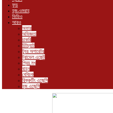
ফুড
হজ-ওমরাহ
ভিডিও
আরও
অফার
অভিজ্ঞতা
চাকরি
চিটচ্যাট
ট্যুর অপারেটর
ট্রাভেল এজেন্ট
প্রিয় মুখ
বাহন
বেবিচক
রিক্রুটিং এজেন্সি
হজ এজেন্সি