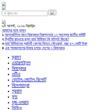
৬ই আগস্ট, ২০২৬ খ্রিস্টাব্দ
আমাদের সঙ্গে থাকুন
১
আন্তর্জাতিক মানে বিমানবন্দর নিরাপত্তায় ১৭ সদস্যের জাতীয় কমিটি
২
দ্বিতীয় রানওয়ে ছাড়া থার্ড টার্মিনাল কি সত্যিই জিরো?
৩
থার্ড টার্মিনালের প্রতিটি কোণায় মিলবে নেটওয়ার্ক, খরচ ৪৭ কোটি টাকা
৪
এক শাহজালালের টাকায় চলছে দেশের ৭ বিমানবন্দর
ভ্রমণ
এয়ারলাইনস
বিমানবন্দর
ওটিএ
হোটেল-মোটেল-রিসোর্ট
বিদেশযাত্রা
প্রবাস
ফুড
হজ-ওমরাহ
ভিডিও