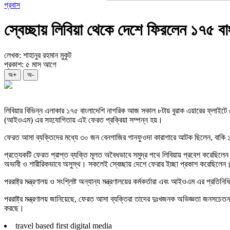
প্রবাস
স্বেচ্ছায় লিবিয়া থেকে দেশে ফিরলেন ১৭৫ বা
লেখক: শাহানুর রহমান মুকুট
প্রকাশ: ৫ মাস আগে
অ+
অ-
লিবিয়ার বিভিন্ন এলাকার ১৭৫ বাংলাদেশি নাগরিক আজ সকাল ৮টায় বুরাক এয়ারের ফ্লাইটে দেশ
(আইওএম) এর সহযোগিতায় এই ফেরত প্রক্রিয়া সম্পন্ন হয়।
ফেরত আসা ব্যক্তিদের মধ্যে ৩০ জন বেনগাজির গানফুওদা কারাগারে আটক ছিলেন, বাকি ১৪
প্রত্যেকটি ফেরত প্রাপ্ত ব্যক্তি মূলত অবৈধভাবে সমুদ্র পথে লিবিয়ায় প্রবেশ করেছি
অভাবী ও শারীরিকভাবে অসুস্থ। সকলেই স্বেচ্ছায় দেশে ফেরার ইচ্ছা প্রকাশ করেছিলেন
পররাষ্ট্র মন্ত্রণালয় ও সংশ্লিষ্ট অন্যান্য মন্ত্রণালয়ের কর্মকর্তারা এবং আইওএম এর 
পররাষ্ট্র মন্ত্রণালয় জানিয়েছে, ফেরত আসা ব্যক্তিরা তাদের দুঃখজনক অভিজ্ঞতা জনসচেতন
করছে।
travel based first digital media