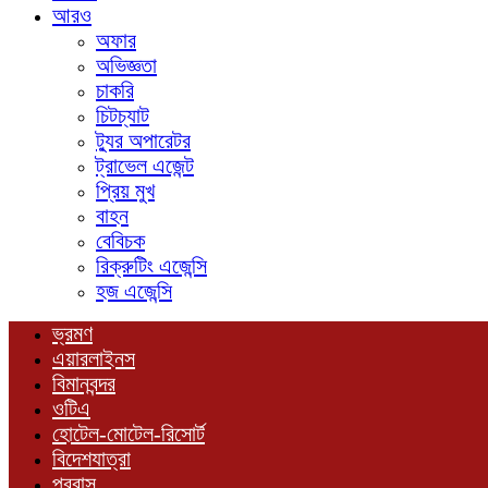
আরও
অফার
অভিজ্ঞতা
চাকরি
চিটচ্যাট
ট্যুর অপারেটর
ট্রাভেল এজেন্ট
প্রিয় মুখ
বাহন
বেবিচক
রিক্রুটিং এজেন্সি
হজ এজেন্সি
ভ্রমণ
এয়ারলাইনস
বিমানবন্দর
ওটিএ
হোটেল-মোটেল-রিসোর্ট
বিদেশযাত্রা
প্রবাস