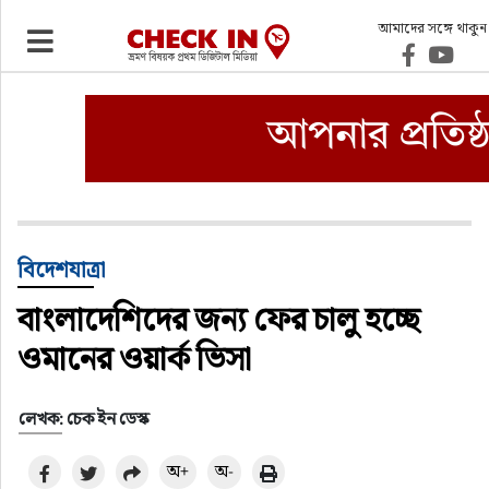
আমাদের সঙ্গে থাকুন
ভ্রমণ
এয়ারলাইনস
বিমানবন্দর
ওটিএ
বিদেশযাত্রা
বাংলাদেশিদের জন্য ফের চালু হচ্ছে
হোটেল-মোটেল-রিসোর্ট
ওমানের ওয়ার্ক ভিসা
বিদেশযাত্রা
লেখক: চেক ইন ডেস্ক
প্রবাস
অ+
অ-