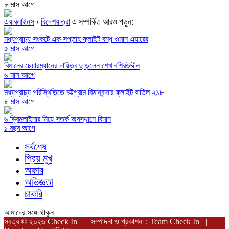
৮ মাস আগে
এয়ারলাইনস
›
বিদেশযাত্রা
এ সম্পর্কিত আরও পড়ুন:
মধ্যপ্রাচ্য সংকটে এক সপ্তাহ ফ্লাইট বন্ধ ওমান এয়ারের
৫ মাস আগে
বিমানের চেয়ারম্যানের দায়িত্ব ছাড়লেন শেখ বশিরউদ্দীন
৬ মাস আগে
মধ্যপ্রাচ্য পরিস্থিতিতে চট্টগ্রাম বিমানবন্দরে ফ্লাইট বাতিল ২১৮
৪ মাস আগে
৬ ড্রিমলাইনার নিয়ে সতর্ক অবস্থানে বিমান
১ বছর আগে
সর্বশেষ
প্রিয় মুখ
অফার
অভিজ্ঞতা
চাকরি
আমাদের সঙ্গে থাকুন
স্বত্ব © ২০২৬ Check In | সম্পাদনা ও প্রকাশনা : Team Check In |