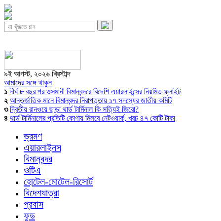
৯ই আগস্ট, ২০২৬ খ্রিস্টাব্দ
আমাদের সঙ্গে থাকুন
১
দীর্ঘ ৮ বছর পর ওসমানী বিমানবন্দরে বিদেশি এয়ারলাইন্সের নিয়মিত ফ্লাইট
২
আন্তর্জাতিক মানে বিমানবন্দর নিরাপত্তায় ১৭ সদস্যের জাতীয় কমিটি
৩
দ্বিতীয় রানওয়ে ছাড়া থার্ড টার্মিনাল কি সত্যিই জিরো?
৪
থার্ড টার্মিনালের প্রতিটি কোণায় মিলবে নেটওয়ার্ক, খরচ ৪৭ কোটি টাকা
ভ্রমণ
এয়ারলাইনস
বিমানবন্দর
ওটিএ
হোটেল-মোটেল-রিসোর্ট
বিদেশযাত্রা
প্রবাস
ফুড