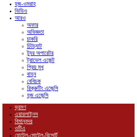
হজ-ওমরাহ
ভিডিও
আরও
অফার
অভিজ্ঞতা
চাকরি
চিটচ্যাট
ট্যুর অপারেটর
ট্রাভেল এজেন্ট
প্রিয় মুখ
বাহন
বেবিচক
রিক্রুটিং এজেন্সি
হজ এজেন্সি
ভ্রমণ
এয়ারলাইনস
বিমানবন্দর
ওটিএ
হোটেল-মোটেল-রিসোর্ট