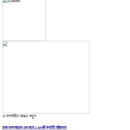
এ সম্পর্কিত আরও পড়ুন
ঢাকা-মধ্যপ্রাচ্যে এক মাসে ১,২৮৯টি ফ্লাইট পরিচালনা