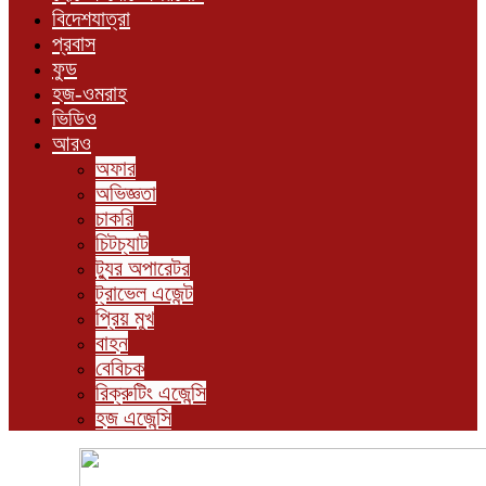
বিদেশযাত্রা
প্রবাস
ফুড
হজ-ওমরাহ
ভিডিও
আরও
অফার
অভিজ্ঞতা
চাকরি
চিটচ্যাট
ট্যুর অপারেটর
ট্রাভেল এজেন্ট
প্রিয় মুখ
বাহন
বেবিচক
রিক্রুটিং এজেন্সি
হজ এজেন্সি