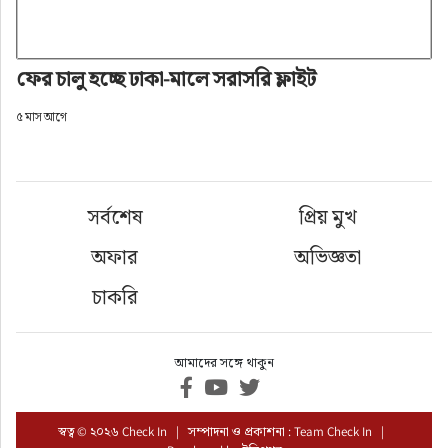
ফের চালু হচ্ছে ঢাকা-মালে সরাসরি ফ্লাইট
৫ মাস আগে
সর্বশেষ
প্রিয় মুখ
অফার
অভিজ্ঞতা
চাকরি
আমাদের সঙ্গে থাকুন
স্বত্ব © ২০২৬ Check In | সম্পাদনা ও প্রকাশনা : Team Check In |