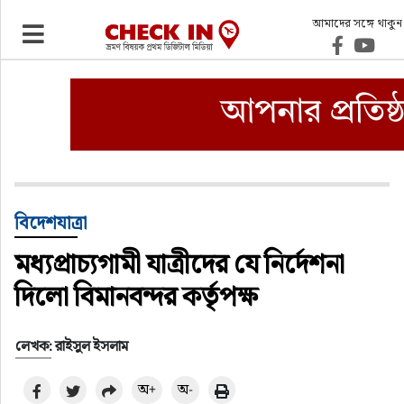
আমাদের সঙ্গে থাকুন
ভ্রমণ
এয়ারলাইনস
বিমানবন্দর
ওটিএ
বিদেশযাত্রা
মধ্যপ্রাচ্যগামী যাত্রীদের যে নির্দেশনা
হোটেল-মোটেল-রিসোর্ট
দিলো বিমানবন্দর কর্তৃপক্ষ
বিদেশযাত্রা
লেখক: রাইসুল ইসলাম
প্রবাস
অ+
অ-