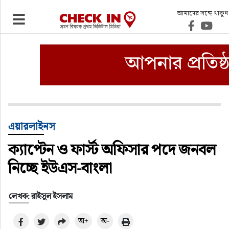
আমাদের সঙ্গে থাকুন
ভ্রমণ
এয়ারলাইনস
বিমানবন্দর
ওটিএ
এয়ারলাইনস
ক্যাপ্টেন ও ফার্স্ট অফিসার পদে জনবল
হোটেল-মোটেল-রিসোর্ট
নিচ্ছে ইউএস-বাংলা
বিদেশযাত্রা
লেখক: রাইসুল ইসলাম
প্রবাস
অ+
অ-