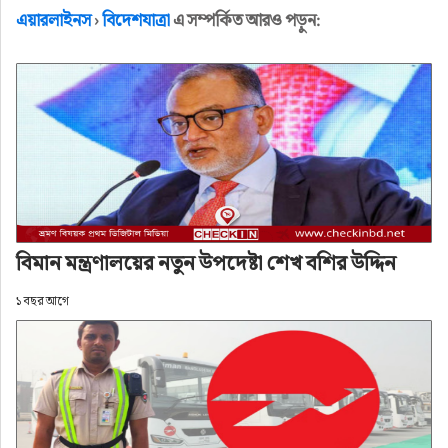
অ+
অ-
এয়ারলাইনস
›
বিদেশযাত্রা
এ সম্পর্কিত আরও পড়ুন:
প্রকাশ: ৫ মাস আগে
বিমান মন্ত্রণালয়ের নতুন উপদেষ্টা শেখ বশির উদ্দিন
১ বছর আগে
সামাজিক যোগাযোগমাধ্যমে সম্প্রতি ভাইরাল হওয়া 
কাঠমান্ডু থেকে ঢাকাগামী একটি ফ্লাইটের যাত্রীর লাগেজ 
কাটা সংক্রান্ত ভিডিও নিয়ে নিজেদের অবস্থান ব্যাখ্যা 