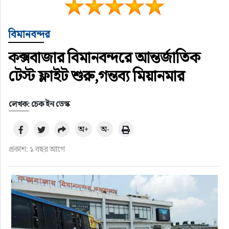
বিমানবন্দর
কক্সবাজার বিমানবন্দরে আন্তর্জাতিক
টেস্ট ফ্লাইট শুরু,গন্তব্য মিয়ানমার
লেখক: চেক ইন ডেস্ক
অ+
অ-
প্রকাশ: ১ বছর আগে