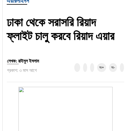
এয়ারলাইনস
হজ-ওমরাহ
ভিডিও
ঢাকা থেকে সরাসরি রিয়াদ
ফ্লাইট চালু করবে রিয়াদ এয়ার
আরও
লেখক: রাইসুল ইসলাম
অ+
অ-
প্রকাশ: ৩ মাস আগে