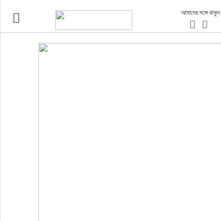
আমাদের সঙ্গে থাকুন
ভ্রমণ
এয়ারলাইনস
বিমানবন্দর
ওটিএ
হোটেল-মোটেল-রিসোর্ট
বিদেশযাত্রা
প্রবাস