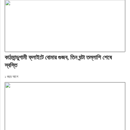
কাঠমান্ডুগামী ফ্লাইটে বোমার গুজব, তিন ঘন্টা তল্লাশি শেষে
স্বস্তি
১ বছর আগে