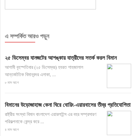
এ সম্পর্কিত আরও পড়ুন
২৫ ডিসেম্বর যানজটের আশঙ্কায় যাত্রীদের সতর্ক করল বিমান
আগামী বৃহস্পতিবার (২৫ ডিসেম্বর) হযরত শাহজালাল
আন্তর্জাতিক বিমানবন্দর এলাকা, ...
৮ মাস আগে
বিমানের উড়োজাহাজ কেনা ঘিরে বোয়িং-এয়ারবাসের তীব্র প্রতিযোগিতা
রাষ্ট্রীয় সংস্থা বিমান বাংলাদেশ এয়ারলাইন্স এর বহর সম্প্রসারণ
পরিকল্পনাকে কেন্দ্র করে ...
৪ মাস আগে