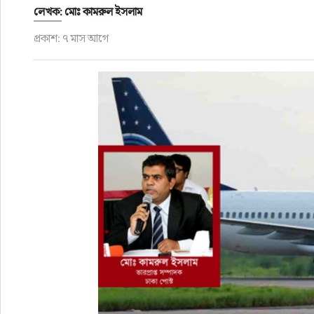
ফুড
লেখক: মোঃ কামরুল ইসলাম
প্রকাশ: ৭ মাস আগে
হজ-ওমরাহ
ভিডিও
আরও