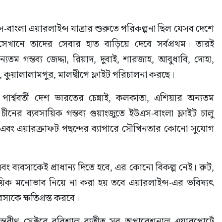
-বাংলা এয়ারলাইন্স যাত্রার শুরুতে পরিকল্পনা ছিল যেসব দেশে 
সেখানে তাদের সেবার হাত বাড়িয়ে দেবে সর্বপ্রথম। তারই 
্যতম গন্তব্য জেদ্দা, রিয়াদ, দুবাই, শারজাহ, আবুধাবি, দোহা, 
পুর, কুয়ালালামপুর, মালদ্বীপে ফ্লাইট পরিচালনা করছে।
র্শ্ববর্তী দেশ ভারতের চেন্নাই, কলকাতা, এশিয়ার অন্যতম 
কক, চীনের ব্যবসায়িক গন্তব্য গুয়াংজুতে ইউএস-বাংলা ফ্লাইট চালু 
ট এবং এয়ারক্রাফট পছন্দের ব্যাপারে সৌখিনতার কোনো সুযোগ 
 ব্যবসাকেই প্রাধান্য দিতে হবে, এর কোনো বিকল্প নেই। রুট, 
যবসায়িক মনোভাব নিয়ে না করা হয় তবে এয়ারলাইন্স-এর ভবিষ্যৎ 
সাকে ক্ষতিগ্রস্ত করবে।
ন্তরীণ সেক্টরে বরিশাল ব্যতীত সব অপারেশনাল এয়ারপোর্টে 