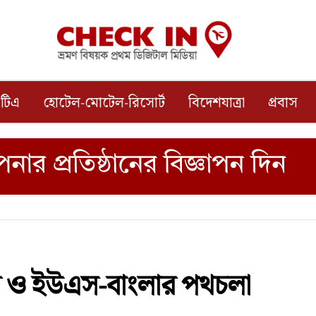
টিএ
হোটেল-মোটেল-রিসোর্ট
বিদেশযাত্রা
প্রবাস
 ও ইউএস-বাংলার পথচলা