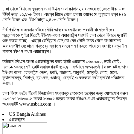
ঢাকা থেকে রিয়াদের নূন্যতম ভাড়া ট্যাক্স ও সারচার্জসহ ওয়ানওয়ে ৫৪,০৬৫ টাকা এবং
রিটার্ণ ভাড়া ৮১,৯৯৮ টাকা। এছাড়া রিয়াদ থেকে ঢাকায় ওয়ানওয়ে নূন্যতম ভাড়া ৮৪৬
সৌদি রিয়েল এবং রিটার্ণ ভাড়া ১,৪৫৮ সৌদি রিয়েল।
দীর্ঘ প্রতিক্ষার অবসান ঘটিয়ে সৌদি আরবে অবস্থানরত প্রবাসী বাংলাদেশীদের
প্রত্যাশাকে পূর্ণতা দিতেই ইউএস-বাংলা এয়ারলাইন্স সরাসরি ঢাকা থেকে রিয়াদে ফ্লাইট
শুরু করতে যাচ্ছে। এছাড়া রেমিট্যান্স যোদ্ধারা যেন সৌদি আরব থেকে বাংলাদেশের
অভ্যন্তরীণ যেকোনো গন্তব্যে স্বল্পতম সময়ে গমণ করতে পারে সে ব্যাপারে যত্নশীল
থাকবে ইউএস-বাংলা এয়ারলাইন্স।
বর্তমানে ইউএস-বাংলা এয়ারলাইন্সের বহরে দুইটি এয়ারবাস ৩৩০-৩০০, নয়টি বোয়িং
৭৩৭-৮০০সহ মোট ২৪টি এয়ারক্রাফট রয়েছে। বর্তমানে অভ্যন্তরীণ সকল রুট ছাড়াও
ইউএস-বাংলা এয়ারলাইন্স জেদ্দা, দুবাই, শারজাহ, আবুধাবী, মাস্কাট, দোহা, মালে,
কুয়ালালামপুর, সিঙ্গাপুর, ব্যাংকক, গুয়াংজু, চেন্নাই ও কলকাতা রুটে ফ্লাইট পরিচালনা
করছে।
ঢাকা-রিয়াদ রুটের টিকেট রিজার্ভেশন সংক্রান্ত যেকোনো তথ্যের জন্য যোগাযোগ করুন
০১৭৭৭৭৭৭৮০০-৬ অথবা ১৩৬০৫ নম্বরে অথবা ইউএস-বাংলা এয়ারলাইন্সের নিজস্ব
ওয়েবসাইট www.usbair.com ।
US Bangla Airlines
এয়ারলাইন্স