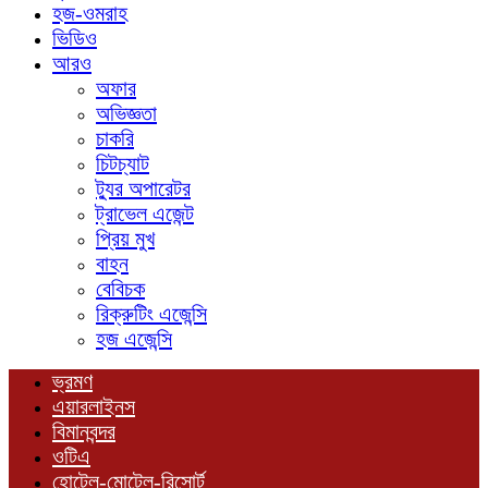
হজ-ওমরাহ
ভিডিও
আরও
অফার
অভিজ্ঞতা
চাকরি
চিটচ্যাট
ট্যুর অপারেটর
ট্রাভেল এজেন্ট
প্রিয় মুখ
বাহন
বেবিচক
রিক্রুটিং এজেন্সি
হজ এজেন্সি
ভ্রমণ
এয়ারলাইনস
বিমানবন্দর
ওটিএ
হোটেল-মোটেল-রিসোর্ট