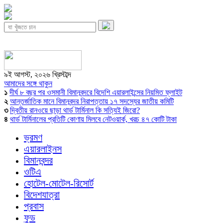
৯ই আগস্ট, ২০২৬ খ্রিস্টাব্দ
আমাদের সঙ্গে থাকুন
১
দীর্ঘ ৮ বছর পর ওসমানী বিমানবন্দরে বিদেশি এয়ারলাইন্সের নিয়মিত ফ্লাইট
২
আন্তর্জাতিক মানে বিমানবন্দর নিরাপত্তায় ১৭ সদস্যের জাতীয় কমিটি
৩
দ্বিতীয় রানওয়ে ছাড়া থার্ড টার্মিনাল কি সত্যিই জিরো?
৪
থার্ড টার্মিনালের প্রতিটি কোণায় মিলবে নেটওয়ার্ক, খরচ ৪৭ কোটি টাকা
ভ্রমণ
এয়ারলাইনস
বিমানবন্দর
ওটিএ
হোটেল-মোটেল-রিসোর্ট
বিদেশযাত্রা
প্রবাস
ফুড