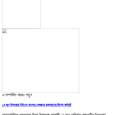
এ সম্পর্কিত আরও পড়ুন
১৪ জুন উত্তরায় ইউএস-বাংলার স্বেচ্ছায় রক্তদানের বিশেষ কর্মসূচি
আন্তর্জাতিক রক্তদাতা দিবস উপলক্ষে আগামী ১৪ জুন (রবিবার) রাজধানীর উত্তরায়