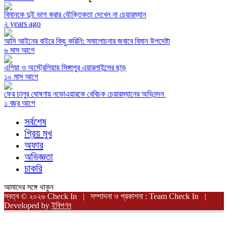
বিমানকে দুই ভাগ করার যৌক্তিকতা দেখেন না চেয়ারম্যান
২ years ago
আমি আইনের বাইরে কিছু করিনি: সমালোচনার জবাবে বিমান উপদেষ্টা
৬ মাস আগে
এশিয়া ও অস্ট্রেলিয়ায় সিঙ্গাপুর এয়ারলাইন্সের ছাড়
১০ মাস আগে
ফের চালুর ঘোষণায় নভোএয়ারকে বেবিচক চেয়ারম্যানের অভিনন্দন
১ বছর আগে
সর্বশেষ
প্রিয় মুখ
অফার
অভিজ্ঞতা
চাকরি
আমাদের সঙ্গে থাকুন
স্বত্ব © ২০২৬ Check In | সম্পাদনা ও প্রকাশনা : Team Check In |
Developed by
ইবিপণন