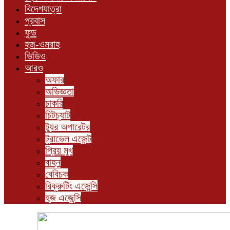
বিদেশযাত্রা
প্রবাস
ফুড
হজ-ওমরাহ
ভিডিও
আরও
অফার
অভিজ্ঞতা
চাকরি
চিটচ্যাট
ট্যুর অপারেটর
ট্রাভেল এজেন্ট
প্রিয় মুখ
বাহন
বেবিচক
রিক্রুটিং এজেন্সি
হজ এজেন্সি