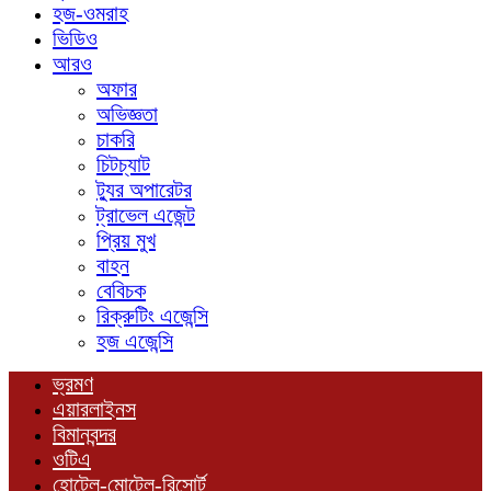
হজ-ওমরাহ
ভিডিও
আরও
অফার
অভিজ্ঞতা
চাকরি
চিটচ্যাট
ট্যুর অপারেটর
ট্রাভেল এজেন্ট
প্রিয় মুখ
বাহন
বেবিচক
রিক্রুটিং এজেন্সি
হজ এজেন্সি
ভ্রমণ
এয়ারলাইনস
বিমানবন্দর
ওটিএ
হোটেল-মোটেল-রিসোর্ট