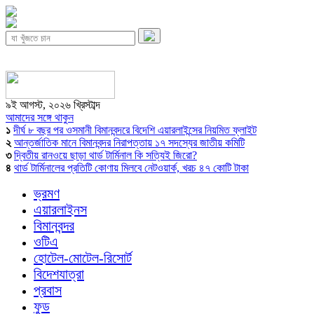
৯ই আগস্ট, ২০২৬ খ্রিস্টাব্দ
আমাদের সঙ্গে থাকুন
১
দীর্ঘ ৮ বছর পর ওসমানী বিমানবন্দরে বিদেশি এয়ারলাইন্সের নিয়মিত ফ্লাইট
২
আন্তর্জাতিক মানে বিমানবন্দর নিরাপত্তায় ১৭ সদস্যের জাতীয় কমিটি
৩
দ্বিতীয় রানওয়ে ছাড়া থার্ড টার্মিনাল কি সত্যিই জিরো?
৪
থার্ড টার্মিনালের প্রতিটি কোণায় মিলবে নেটওয়ার্ক, খরচ ৪৭ কোটি টাকা
ভ্রমণ
এয়ারলাইনস
বিমানবন্দর
ওটিএ
হোটেল-মোটেল-রিসোর্ট
বিদেশযাত্রা
প্রবাস
ফুড