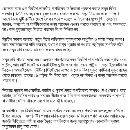
জেলেনা নামে এক ব্রিটিশ-লাতভীয় নাগরিকের অভিজ্ঞতা প্রকাশ করছে নতুন বিধির
প্রভাব। তিনি ১৬ বছর ধরে যুক্তরাজ্যে বসবাস করলেও নতুন নিয়মের কারণে দক্ষিণ
আমেরিকায় ছুটি কাটিয়ে দেশে ফেরার পথে প্রবেশে অনিশ্চয়তার মুখোমুখি। জেলেনা
জানান, পাসপোর্ট বা সার্টিফিকেটের জন্য আবেদন এখনই করতে পারছেন না এবং সময়মতো
তা পেলে যুক্তরাজ্যে ফিরতে পারবেন কি না নিশ্চিত নয়।
ব্রিটিশ সরকার বলেছে, নতুন নিয়ম অভিবাসন ব্যবস্থাকে আধুনিক ও সহজ করার অংশ।
তবে সমালোচকেরা দাবি করছেন, যথাযথ তথ্য প্রচার না হওয়ায় বহু দ্বৈত নাগরিক হঠাৎ
করে নতুন নথির জন্য আবেদন করতে বাধ্য হচ্ছেন।
নতুন নথি পাওয়া সহজ নয়। একজন প্রাপ্তবয়স্কের ব্রিটিশ পাসপোর্টের খরচ প্রায় ১০০
পাউন্ড, আর সার্টিফিকেট অব এনটাইটলমেন্টের জন্য খরচ ৫৮৯ পাউন্ড। নতুন ইলেকট্রনিক
ট্রাভেল অথরাইজেশন (ইটিএ) সিস্টেমের আওতায় যেসব ভিসা মুক্ত পর্যটকরা যুক্তরাজ্যে
যেতে চাইবেন, তাদের ১৬ পাউন্ড ফি দিতে হবে। দ্বৈত নাগরিকরা এ জন্য আবেদন করতে
পারবে না।
নিয়মের প্রভাব নরওয়েজীয়, জার্মান ও সুইস দ্বৈত নাগরিকদের মধ্যেও দেখা গেছে। তারা
জানান, অনিয়মিত তথ্য ও সময়ের সীমার কারণে বিদেশে অবস্থানরত অবস্থায় পাসপোর্ট
বা সার্টিফিকেট না থাকলে দেশে ফিরতে ঝুঁকি রয়েছে।
এ ব্যাপারে ‘দ্য থ্রিমিলিয়ন’ নামের সংগঠন সরকারের তথ্য প্রচারের অপ্রতুলতার দিকে
ইঙ্গিত করেছে। সংগঠনটির প্রধান মনিক হকিন্স হোম অফিসের প্রতি আহ্বান জানিয়েছেন,
জরুরি ভিত্তিতে নথি না থাকা দ্বৈত নাগরিকদের জন্য স্বল্পমূল্যের এককালীন ভ্রমণ
অনুমোদন চালু করা হোক।