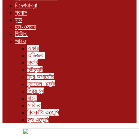
বিদেশযাত্রা
প্রবাস
ফুড
হজ-ওমরাহ
ভিডিও
আরও
অফার
অভিজ্ঞতা
চাকরি
চিটচ্যাট
ট্যুর অপারেটর
ট্রাভেল এজেন্ট
প্রিয় মুখ
বাহন
বেবিচক
রিক্রুটিং এজেন্সি
হজ এজেন্সি