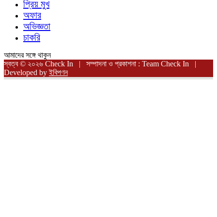
প্রিয় মুখ
অফার
অভিজ্ঞতা
চাকরি
আমাদের সঙ্গে থাকুন
স্বত্ব © ২০২৬ Check In | সম্পাদনা ও প্রকাশনা : Team Check In |
Developed by
ইবিপণন