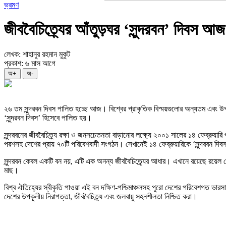
ভ্রমণ
জীববৈচিত্র্যের আঁতুড়ঘর ‘সুন্দরবন’ দিবস আজ
লেখক: শাহানুর রহমান মুকুট
প্রকাশ: ৬ মাস আগে
অ+
অ-
২৬ তম সুন্দরবন দিবস পালিত হচ্ছে আজ। বিশ্বের প্রাকৃতিক বিস্ময়গুলোর অন্যতম এবং উপকূ
‘সুন্দরবন দিবস’ হিসেবে পালিত হয়।
সুন্দরবনের জীববৈচিত্র্য রক্ষা ও জনসচেতনতা বাড়ানোর লক্ষ্যে ২০০১ সালের ১৪ ফেব্রুয়া
পরশসহ দেশের প্রায় ৭০টি পরিবেশবাদী সংগঠন। সেখানেই ১৪ ফেব্রুয়ারিকে ‘সুন্দরবন দি
সুন্দরবন কেবল একটি বন নয়, এটি এক অনন্য জীববৈচিত্র্যের আধার। এখানে রয়েছে রয়েল বেঙ
মাছ।
বিশ্ব ঐতিহ্যের স্বীকৃতি পাওয়া এই বন দক্ষিণ-পশ্চিমাঞ্চলসহ পুরো দেশের পরিবেশগত ভারসা
দেশের উপকূলীয় নিরাপত্তা, জীববৈচিত্র্য এবং জলবায়ু সহনশীলতা নিশ্চিত করা।