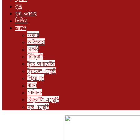
ফুড
হজ-ওমরাহ
ভিডিও
আরও
অফার
অভিজ্ঞতা
চাকরি
চিটচ্যাট
ট্যুর অপারেটর
ট্রাভেল এজেন্ট
প্রিয় মুখ
বাহন
বেবিচক
রিক্রুটিং এজেন্সি
হজ এজেন্সি