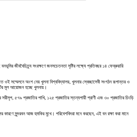
ূমির জীববৈচিত্র্য সংরক্ষণে জনসচেতনতা সৃষ্টির লক্ষ্যে প্রতিবছর ১৪ ফেব্রুয়ারি
 ওই সম্মেলনে অংশ নেয় খুলনা বিশ্ববিদ্যালয়, খুলনার স্বেচ্ছাসেবী সংগঠন রূপান্তর ও
সটির মূল আয়োজন হচ্ছে খুলনায়।
 সরীসৃপ, ৫৭৯ প্রজাতির পাখি, ১২৫ প্রজাতির স্তন্যপায়ী প্রাণী এবং ৩০ প্রজাতির চিংড়ি
াপের কারণে সুন্দরবন আজ হুমকির মুখে। পরিবেশবিদরা মনে করছেন, এই বন রক্ষা করা মানে