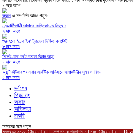
বাংলাদেশিদের চীনে চিকিৎসা গ্রহণ সহজ করতে ঢাকায় অবস্থিত চীনা দূতাবাস একটি বিশেষ ‘
১ বছর আগে
ভ্রমণ
এ সম্পর্কিত আরও পড়ুন:
সেন্টমার্টিনগামী জাহাজে অগ্নিকাণ্ডে নিহত ১
৭ মাস আগে
শুরু হলো ‘চেক ইন’ ট্রাভেল ভিডিও কনটেস্ট
৮ মাস আগে
সিলেট-ঢাকা রুটে কমলো বিমান ভাড়া
৮ মাস আগে
অ্যান্টার্কটিকার পর এবার আর্কটিক অভিযানে সালাহউদ্দীন সুমন ও নিলয়
২ মাস আগে
সর্বশেষ
প্রিয় মুখ
অফার
অভিজ্ঞতা
চাকরি
আমাদের সঙ্গে থাকুন
স্বত্ব © ২০২৬ Check In | সম্পাদনা ও প্রকাশনা : Team Check In |
Deve