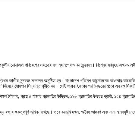
লীয় নোনাজল পরিবেশের সবচেয়ে বড় ম্যানগ্রোভ বন সুন্দরবন। বিশ্বের সর্ববৃহৎ অখণ্ড এই বনভ
রি প্রথম জাতীয় সুন্দরবন সম্মেলন অনুষ্ঠিত হয়। বাংলাদেশ পরিবেশ আন্দোলনের আওতায় আয়োজিত
বস’ হিসেবে ঘোষণার সিদ্ধান্ত গৃহীত হয়। সেই ধারাবাহিকতায় প্রতিবছরের মতো এবারও দিব
্গল টাইগার, প্রায় ৫ হাজার প্রজাতির উদ্ভিদ, ১৯৮ প্রজাতির উভচর প্রাণী, ১২৪ প্রজাতির
ম্য রক্ষায় গুরুত্বপূর্ণ ভূমিকা রাখছে। তবে বনভূমি দখল, অবৈধ আহরণ এবং নানা মানবসৃষ্ট চ