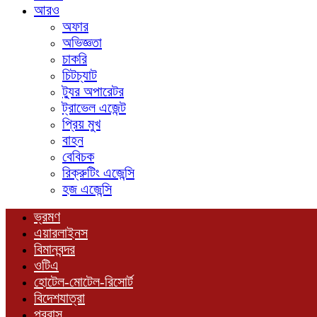
আরও
অফার
অভিজ্ঞতা
চাকরি
চিটচ্যাট
ট্যুর অপারেটর
ট্রাভেল এজেন্ট
প্রিয় মুখ
বাহন
বেবিচক
রিক্রুটিং এজেন্সি
হজ এজেন্সি
ভ্রমণ
এয়ারলাইনস
বিমানবন্দর
ওটিএ
হোটেল-মোটেল-রিসোর্ট
বিদেশযাত্রা
প্রবাস