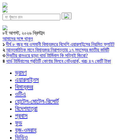
৮ই আগস্ট, ২০২৬ খ্রিস্টাব্দ
আমাদের সঙ্গে থাকুন
১
দীর্ঘ ৮ বছর পর ওসমানী বিমানবন্দরে বিদেশি এয়ারলাইন্সের নিয়মিত ফ্লাইট
২
আন্তর্জাতিক মানে বিমানবন্দর নিরাপত্তায় ১৭ সদস্যের জাতীয় কমিটি
৩
দ্বিতীয় রানওয়ে ছাড়া থার্ড টার্মিনাল কি সত্যিই জিরো?
৪
থার্ড টার্মিনালের প্রতিটি কোণায় মিলবে নেটওয়ার্ক, খরচ ৪৭ কোটি টাকা
ভ্রমণ
এয়ারলাইনস
বিমানবন্দর
ওটিএ
হোটেল-মোটেল-রিসোর্ট
বিদেশযাত্রা
প্রবাস
ফুড
হজ-ওমরাহ
ভিডিও