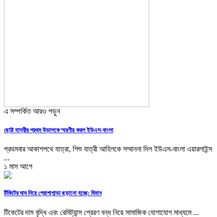
এ সম্পর্কিত আরও পড়ুন
ছোট্ট যাত্রীর প্রথম উড়ালকে স্মরণীয় করল ইউএস-বাংলা
প্রথমবার আকাশপথে যাত্রা, শিশু যাত্রী আহিলকে সম্মাননা দিল ইউএস-বাংলা এয়ারলাইন্স
...
১ মাস আগে
টিকিটের দাম নিয়ে প্রোপাগান্ডা ছড়ানো হচ্ছে: বিমান
টিকেটের দাম বৃদ্ধি এবং রেমিট্যান্স প্রেরণ বন্ধ নিয়ে সামাজিক যোগাযোগ মাধ্যমে ...