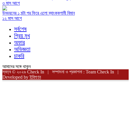
৩ মাস আগে
উড্ডয়নের ১ ঘন্টা পর ফিরে এলো ব্যাংককগামী বিমান
১২ মাস আগে
সর্বশেষ
প্রিয় মুখ
অফার
অভিজ্ঞতা
চাকরি
আমাদের সঙ্গে থাকুন
স্বত্ব © ২০২৬ Check In | সম্পাদনা ও প্রকাশনা : Team Check In |
Developed by
ইবিপণন