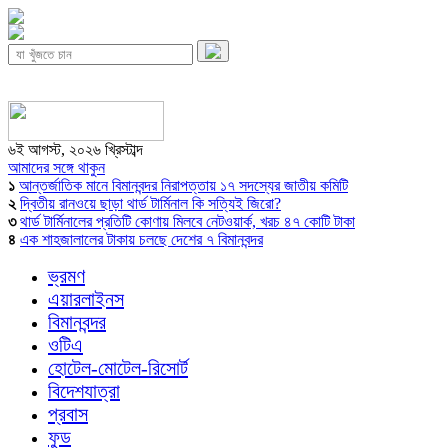
৬ই আগস্ট, ২০২৬ খ্রিস্টাব্দ
আমাদের সঙ্গে থাকুন
১
আন্তর্জাতিক মানে বিমানবন্দর নিরাপত্তায় ১৭ সদস্যের জাতীয় কমিটি
২
দ্বিতীয় রানওয়ে ছাড়া থার্ড টার্মিনাল কি সত্যিই জিরো?
৩
থার্ড টার্মিনালের প্রতিটি কোণায় মিলবে নেটওয়ার্ক, খরচ ৪৭ কোটি টাকা
৪
এক শাহজালালের টাকায় চলছে দেশের ৭ বিমানবন্দর
ভ্রমণ
এয়ারলাইনস
বিমানবন্দর
ওটিএ
হোটেল-মোটেল-রিসোর্ট
বিদেশযাত্রা
প্রবাস
ফুড