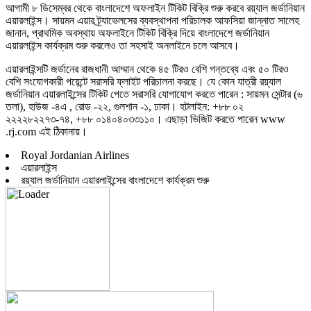
আগামী ৮ ডিসেম্বর থেকে বাংলাদেশে অফলাইন টিকিট বিক্রি শুরু করবে রয়্যাল জর্ডানিয়ান
এয়ারলাইন্স। সায়মন এয়ার ট্র্যাভেলসের ব্যবস্থাপনা পরিচালক আফসিয়া জান্নাত সালেহ
জানান, প্রাথমিক অবস্থায় অফলাইনে টিকিট বিক্রি দিয়ে বাংলাদেশে জর্ডানিয়ান
এয়ারলাইন্স কার্যক্রম শুরু করলেও তা সহসাই অনলাইনে চলে আসবে।
এয়ারলাইন্সটি জর্ডানের রাজধানী আম্মান থেকে ৪৫ টিরও বেশি গন্তব্যে এবং ৫০ টিরও
বেশি সংযোগকারী পয়েন্টে সরাসরি ফ্লাইট পরিচালনা করছে। যে কোন যাত্রী রয়্যাল
জর্ডানিয়ান এয়ারলাইন্সের টিকিট পেতে সরাসরি যোগাযোগ করতে পারেন : সায়মন সেন্টার (৬
তলা), হাউজ -৪এ , রোড -২২, গুলশান -১, ঢাকা। হটলাইন: +৮৮ ০২
২২২২৮২২৭৩-৭৪, +৮৮ ০১৪০৪০৩৩১১০। এছাড়া ভিজিট করতে পারেন www
.rj.com এই ঠিকানায়।
Royal Jordanian Airlines
এয়ারলাইন্স
রয়্যাল জর্ডানিয়ান এয়ারলাইন্সের বাংলাদেশে কার্যক্রম শুরু