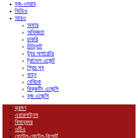
হজ-ওমরাহ
ভিডিও
আরও
অফার
অভিজ্ঞতা
চাকরি
চিটচ্যাট
ট্যুর অপারেটর
ট্রাভেল এজেন্ট
প্রিয় মুখ
বাহন
বেবিচক
রিক্রুটিং এজেন্সি
হজ এজেন্সি
ভ্রমণ
এয়ারলাইনস
বিমানবন্দর
ওটিএ
হোটেল-মোটেল-রিসোর্ট