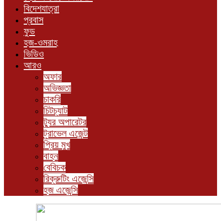
বিদেশযাত্রা
প্রবাস
ফুড
হজ-ওমরাহ
ভিডিও
আরও
অফার
অভিজ্ঞতা
চাকরি
চিটচ্যাট
ট্যুর অপারেটর
ট্রাভেল এজেন্ট
প্রিয় মুখ
বাহন
বেবিচক
রিক্রুটিং এজেন্সি
হজ এজেন্সি