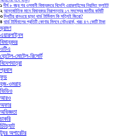
১
দীর্ঘ ৮ বছর পর ওসমানী বিমানবন্দরে বিদেশি এয়ারলাইন্সের নিয়মিত ফ্লাইট
২
আন্তর্জাতিক মানে বিমানবন্দর নিরাপত্তায় ১৭ সদস্যের জাতীয় কমিটি
৩
দ্বিতীয় রানওয়ে ছাড়া থার্ড টার্মিনাল কি সত্যিই জিরো?
৪
থার্ড টার্মিনালের প্রতিটি কোণায় মিলবে নেটওয়ার্ক, খরচ ৪৭ কোটি টাকা
ভ্রমণ
এয়ারলাইনস
বিমানবন্দর
ওটিএ
হোটেল-মোটেল-রিসোর্ট
বিদেশযাত্রা
প্রবাস
ফুড
হজ-ওমরাহ
ভিডিও
আরও
অফার
অভিজ্ঞতা
চাকরি
চিটচ্যাট
ট্যুর অপারেটর