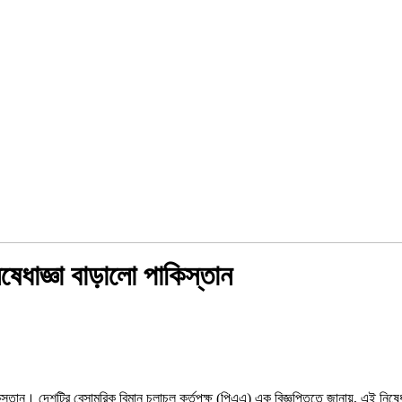
েধাজ্ঞা বাড়ালো পাকিস্তান
তান। দেশটির বেসামরিক বিমান চলাচল কর্তৃপক্ষ (পিএএ) এক বিজ্ঞপ্তিতে জানায়, এই নিষেধা