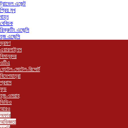
ট্রাভেল এজেন্ট
প্রিয় মুখ
বাহন
বেবিচক
রিক্রুটিং এজেন্সি
হজ এজেন্সি
ভ্রমণ
এয়ারলাইনস
বিমানবন্দর
ওটিএ
হোটেল-মোটেল-রিসোর্ট
বিদেশযাত্রা
প্রবাস
ফুড
হজ-ওমরাহ
ভিডিও
আরও
অফার
অভিজ্ঞতা