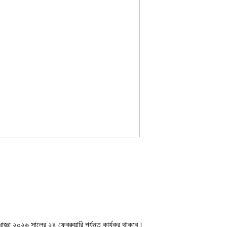
জ্ঞা ২০২৬ সালের ২৪ ফেব্রুয়ারি পর্যন্ত কার্যকর থাকবে।