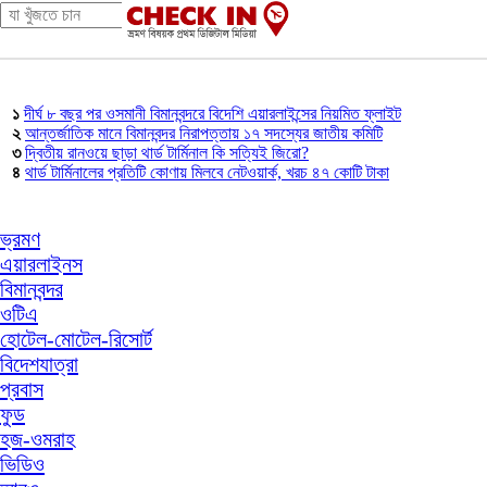
১
দীর্ঘ ৮ বছর পর ওসমানী বিমানবন্দরে বিদেশি এয়ারলাইন্সের নিয়মিত ফ্লাইট
২
আন্তর্জাতিক মানে বিমানবন্দর নিরাপত্তায় ১৭ সদস্যের জাতীয় কমিটি
৩
দ্বিতীয় রানওয়ে ছাড়া থার্ড টার্মিনাল কি সত্যিই জিরো?
৪
থার্ড টার্মিনালের প্রতিটি কোণায় মিলবে নেটওয়ার্ক, খরচ ৪৭ কোটি টাকা
ভ্রমণ
এয়ারলাইনস
বিমানবন্দর
ওটিএ
হোটেল-মোটেল-রিসোর্ট
বিদেশযাত্রা
প্রবাস
ফুড
হজ-ওমরাহ
ভিডিও