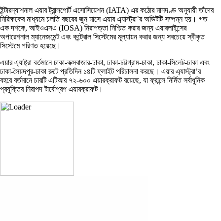
ইন্টারন্যাশনাল এয়ার ট্রান্সপোর্ট এসোসিয়েশন (IATA) এর কঠোর মানদণ্ড অনুযায়ী তাঁদের
নিরিক্ষকের মাধ্যমে চলতি বছরের জুন মাসে এয়ার এ্যাস্ট্রা’র অডিটটি সম্পন্ন হয়। গত
এক দশকে, আইওএসএ (IOSA) নিরাপত্তা নিশ্চিত করার জন্য এয়ারলাইন্সের
অপারেশনাল ম্যানেজমেন্ট এবং কন্ট্রোল সিস্টেমের মূল্যায়ন করার জন্য সবচেয়ে স্বীকৃত
সিস্টেমে পরিণত হয়েছে।
এয়ার এ্যাষ্ট্রা বর্তমানে ঢাকা-কক্সবাজার-ঢাকা, ঢাকা-চট্টগ্রাম-ঢাকা, ঢাকা-সিলেট-ঢাকা এবং
ঢাকা-সৈয়দপুর-ঢাকা রুটে প্রতিদিন ১৪টি ফ্লাইট পরিচালনা করছে। এয়ার এ্যাস্ট্রা’র
বহরে বর্তমানে চারটি এটিআর ৭২-৬০০ এয়ারক্রাফট রয়েছে, যা ফ্রান্সে নির্মিত সর্বাধুনিক
প্রযুক্তির নিরাপদ টার্বোপ্রপ এয়ারক্রাফট।