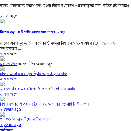
বহুবার লোকসানের কারণে বন্ধ হওয়া বিমান বাংলাদেশ এয়ারলাইন্সের ঢাকা-নারিতা রুট আবারও
...
১ মাস আগে
বিমানের নতুন ১৪ টি বোয়িং আসতে সময় লাগবে ১০ বছর
দেশের একমাত্র জাতীয় পতাকাবাহী সংস্থা বিমান বাংলাদেশ এয়ারলাইন্স তাদের বহর
সম্প্রসারণে ...
৭ মাস আগে
এয়ারলাইনস
এ সম্পর্কিত আরও পড়ুন:
ঢাকায় এলো এয়ার অ্যাস্ট্রার নতুন উড়োজাহাজ
২ মাস আগে
১,৫৬৭ টাকায় এয়ার টিকিটের অফার দিলো নভোএয়ার
৫ মাস আগে
বিমান বাংলাদেশ এয়ারলাইন্স এর ৫৩তম প্রতিষ্ঠাবার্ষিকী উদযাপন
২ years ago
৪০ শতাংশ ছাড় দিচ্ছে বাতিক এয়ার
২ years ago
সর্বশেষ