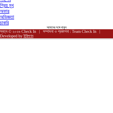
প্রিয় মুখ
অফার
অভিজ্ঞতা
চাকরি
আমাদের সঙ্গে থাকুন
স্বত্ব © ২০২৬ Check In | সম্পাদনা ও প্রকাশনা : Team Check In |
Developed by
ইবিপণন