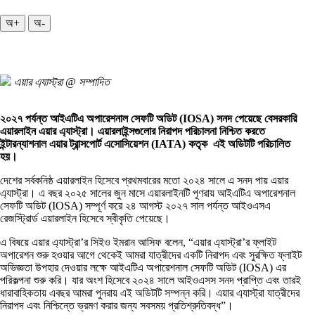
অ+
অ-
এয়ার এ্যাস্ট্রা @ সম্পাদিত
২০২৭ পর্যন্ত আইএটিএ অপারেশনাল সেফটি অডিট (IOSA) সনদ পেয়েছে বেসরকারি
এয়ারলাইন এয়ার এ্যাস্ট্রা। এয়ারলাইন্সগুলোর নিরাপদ পরিচালনা নিশ্চিত করতে
ইন্টারন্যাশনাল এয়ার ট্রান্সপোর্ট এসোসিয়েশন (IATA) কতৃক এই অডিটটি পরিচালিত
হয়।
দেশের সর্বকনিষ্ঠ এয়ারলাইন হিসেবে প্রথমবারের মতো ২০২৪ সালে এ সনদ পায় এয়ার
এ্যাস্ট্রা। এ বছর ২০২৫ সালের জুন মাসে এয়ারলাইনটি পূণরায় আইএটিএ অপারেশনাল
সেফটি অডিট (IOSA) সম্পূর্ণ করে ২৪ আগস্ট ২০২৭ সাল পর্যন্ত আইওএসএ
রেজস্ট্রিার্ড এয়ারলাইন হিসেবে স্বীকৃতি পেয়েছে।
এ বিষয়ে এয়ার এ্যাস্ট্রা’র সিইও ইমরান আসিফ বলেন, “এয়ার এ্যাস্ট্রা’র ফ্লাইট
অপারেশন শুরু হওয়ার আগে থেকেই আমরা যাত্রীদের একটি নিরাপদ এবং সুরক্ষিত ফ্লাইট
অভিজ্ঞতা উপহার দেওয়ার লক্ষে আইএটিএ অপারেশনাল সেফটি অডিট (IOSA) এর
পরিকল্পনা শুরু করি। যার অংশ হিসেবে ২০২৪ সালে আইওএসস সনদ প্রাপ্তি এবং তারই
ধারাবাহিকতায় এবছর আমরা পুনরায় এই অডিটটি সম্পন্ন করি। এয়ার এ্যাস্ট্রা যাত্রীদের
নিরাপদ এবং নিশ্চিন্তে ভ্রমণ করার জন্য সবসময় প্রতিশ্রুতিবদ্ধ”।