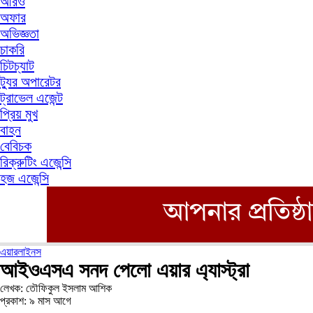
আরও
অফার
অভিজ্ঞতা
চাকরি
চিটচ্যাট
ট্যুর অপারেটর
ট্রাভেল এজেন্ট
প্রিয় মুখ
বাহন
বেবিচক
রিক্রুটিং এজেন্সি
হজ এজেন্সি
এয়ারলাইনস
আইওএসএ সনদ পেলো এয়ার এ্যাস্ট্রা
লেখক: তৌফিকুল ইসলাম আশিক
প্রকাশ: ৯ মাস আগে