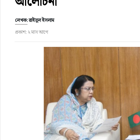
আলোচনা
ফুড
লেখক: রাইসুল ইসলাম
হজ-ওমরাহ
প্রকাশ: ২ মাস আগে
ভিডিও
আরও