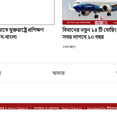
ে যুক্তরাষ্ট্রে প্রশিক্ষণ
বিমানের নতুন ১৪ টি বোয়
স-বাংলা
সময় লাগবে ১০ বছর
৭ মাস আগে
খ
অফার
স্বত্ব © ২০২৬ Check In | সম্পাদনা ও প্রকাশনা : Team Check In |
Developed by
ইবিপণ