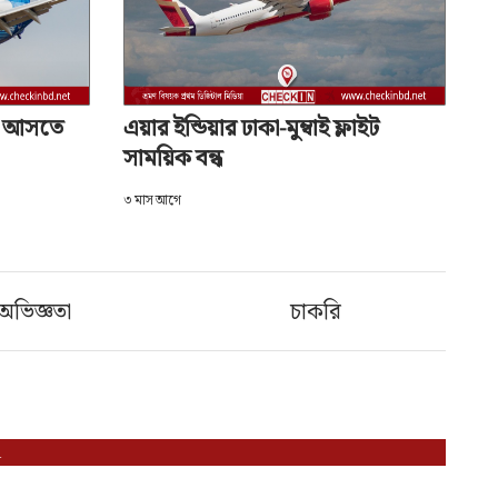
িং আসতে
এয়ার ইন্ডিয়ার ঢাকা-মুম্বাই ফ্লাইট
সাময়িক বন্ধ
৩ মাস আগে
অভিজ্ঞতা
চাকরি
ন