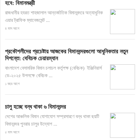
হবে: বিমানমন্ত্রী
রাজধানীর হযরত শাহজালাল আন্তর্জাতিক বিমানবন্দরে অত্যাধুনিক
এয়ার ট্রাফিক ম্যানেজমেন্ট ...
৪ মাস আগে
প্রকৌশলীদের প্রচেষ্টায় আজকের বিমানবন্দরগুলো আধুনিকতার নতুন
দিগন্তে: বেবিচক চেয়ারম্যান
বাংলাদেশ বেসামরিক বিমান চলাচল কর্তৃপক্ষ (বেবিচক) ইঞ্জিনিয়ার্স
ডে-২০২৫ উপলক্ষে বেবিচক ...
১ বছর আগে
চালু হচ্ছে বন্ধ থাকা ৬ বিমানবন্দর
দেশের আঞ্চলিক বিমান যোগাযোগ সম্প্রসারণে বন্ধ থাকা ছয়টি
বিমানবন্দর পুনরায় চালুর উদ্যোগ ...
৫ মাস আগে