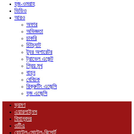
হজ-ওমরাহ
ভিডিও
আরও
অফার
অভিজ্ঞতা
চাকরি
চিটচ্যাট
ট্যুর অপারেটর
ট্রাভেল এজেন্ট
প্রিয় মুখ
বাহন
বেবিচক
রিক্রুটিং এজেন্সি
হজ এজেন্সি
ভ্রমণ
এয়ারলাইনস
বিমানবন্দর
ওটিএ
হোটেল-মোটেল-রিসোর্ট