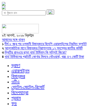
৯ই আগস্ট, ২০২৬ খ্রিস্টাব্দ
আমাদের সঙ্গে থাকুন
১
দীর্ঘ ৮ বছর পর ওসমানী বিমানবন্দরে বিদেশি এয়ারলাইন্সের নিয়মিত ফ্লাইট
২
আন্তর্জাতিক মানে বিমানবন্দর নিরাপত্তায় ১৭ সদস্যের জাতীয় কমিটি
৩
দ্বিতীয় রানওয়ে ছাড়া থার্ড টার্মিনাল কি সত্যিই জিরো?
৪
থার্ড টার্মিনালের প্রতিটি কোণায় মিলবে নেটওয়ার্ক, খরচ ৪৭ কোটি টাকা
ভ্রমণ
এয়ারলাইনস
বিমানবন্দর
ওটিএ
হোটেল-মোটেল-রিসোর্ট
বিদেশযাত্রা
প্রবাস
ফুড