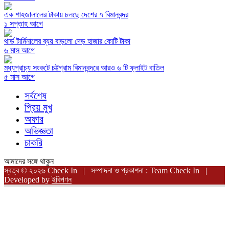
এক শাহজালালের টাকায় চলছে দেশের ৭ বিমানবন্দর
১ সপ্তাহ আগে
থার্ড টার্মিনালের ব্যয় বাড়লো দেড় হাজার কোটি টাকা
৬ মাস আগে
মধ্যপ্রাচ্য সংকটে চট্টগ্রাম বিমানবন্দরে আরও ৬ টি ফ্লাইট বাতিল
৫ মাস আগে
সর্বশেষ
প্রিয় মুখ
অফার
অভিজ্ঞতা
চাকরি
আমাদের সঙ্গে থাকুন
স্বত্ব © ২০২৬ Check In | সম্পাদনা ও প্রকাশনা : Team Check In |
Developed by
ইবিপণন