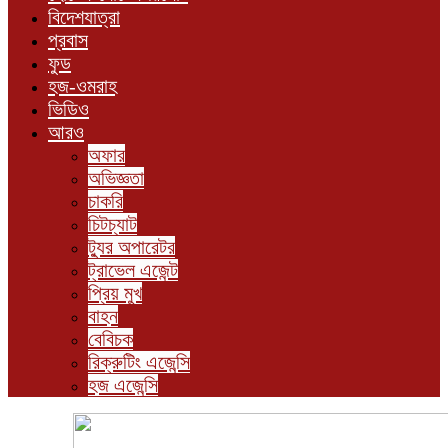
বিদেশযাত্রা
প্রবাস
ফুড
হজ-ওমরাহ
ভিডিও
আরও
অফার
অভিজ্ঞতা
চাকরি
চিটচ্যাট
ট্যুর অপারেটর
ট্রাভেল এজেন্ট
প্রিয় মুখ
বাহন
বেবিচক
রিক্রুটিং এজেন্সি
হজ এজেন্সি