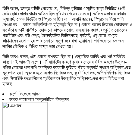
তিনি বলেন, তদন্ত কমিটি পেয়েছে যে, বিভিন্ন কুরিয়ার এজেন্সির জন্য নির্ধারিত ৪৮টি
ছোট ছোট লোহার খাঁচার অফিস ছিল কুরিয়ার শেডের ভেতরে। অফিস এলাকায় ফায়ার
অ্যালার্ম, স্মোক ডিটেক্টর ও স্প্রিংলার ছিল না। আপনি জানেন, স্প্রিংলার দিয়ে পানি
দেওয়া হয়। কোনো অগ্নিনির্বাপক হাইড্রেন্ট ছিল না।কোনো ধরনের নিয়মের তোয়াক্কা ও
সতর্কতা ছাড়াই পলিথিনে মোড়ানো কাপড়ের রোল, রাসায়নিক পদার্থ, সংকুচিত বোতলের
পারফিউম এবং বডি স্প্রে, ইলেকট্রনিক জিনিসপত্র, ব্যাটারি, ওষুধজাত পণ্যের
কাঁচামালের মতো দাহ্য পণ্য সেখানে স্তূপ করে রাখা হয়েছিল। প্রতিবেদনে ৯৭ জন
সাক্ষীর মৌখিক ও লিখিত সাক্ষ্য জমা দেওয়া হয়।
তিনি আরও বলেন, এটা কোনো নাশকতা ছিল না। বৈদ্যুতিক আর্কিং এবং শর্ট সার্কিটের
কারণে এই আগুনটা লাগে। শর্ট সার্কিটের কারণে কুরিয়ার শেডের বর্ধিত অংশের উত্তর-
পশ্চিম কোণের পাশাপাশি অবস্থিত কয়েকটি কুরিয়ার খাঁচার মধ্যবর্তী স্থানে অগ্নিকাণ্ডের
সূত্রপাত হয়। তুরস্ক হতে আগত বিশেষজ্ঞ দল, বুয়েট বিশেষজ্ঞ, অগ্নিনির্বাপক বিশেষজ্ঞ
এবং সিআইডি ফরেনসিকের প্রতিবেদনে উল্লেখিত অগ্নিকাণ্ডের কারণ নিশ্চিত করা
হয়েছে।
কার্গো ভিলেজে আগুন
হযরত শাহজালাল আন্তর্জাতিক বিমানবন্দর