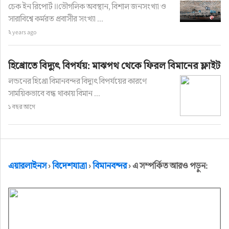
চেক ইন রিপোর্ট IIভৌগলিক অবস্থান, বিশাল জনসংখ্যা ও
সারাবিশ্বে কর্মরত প্রবাসীর সংখ্যা ...
২ years ago
হিথ্রোতে বিদ্যুৎ বিপর্যয়: মাঝপথ থেকে ফিরল বিমানের ফ্লাইট
লন্ডনের হিথ্রো বিমানবন্দর বিদ্যুৎ বিপর্যয়ের কারণে
সাময়িকভাবে বন্ধ থাকায় বিমান ...
১ বছর আগে
এয়ারলাইনস
›
বিদেশযাত্রা
›
বিমানবন্দর
›
এ সম্পর্কিত আরও পড়ুন: