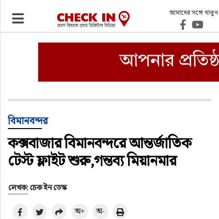
আমাদের সঙ্গে থাকুন
ভ্রমণ
এয়ারলাইনস
বিমানবন্দর
ওটিএ
বিমানবন্দর
কক্সবাজার বিমানবন্দরে আন্তর্জাতিক
হোটেল-মোটেল-রিসোর্ট
টেস্ট ফ্লাইট শুরু,গন্তব্য মিয়ানমার
বিদেশযাত্রা
লেখক: চেক ইন ডেস্ক
প্রবাস
অ+
অ-