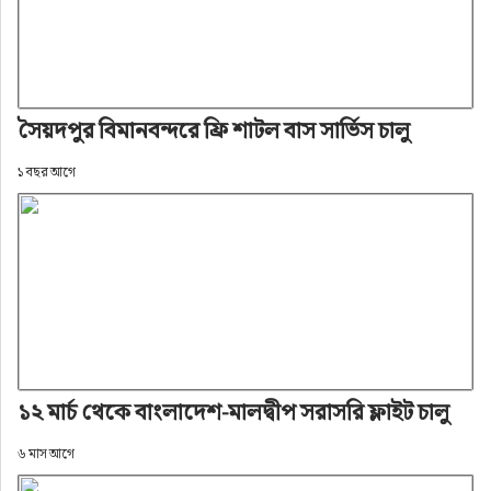
সৈয়দপুর বিমানবন্দরে ফ্রি শাটল বাস সার্ভিস চালু
১ বছর আগে
১২ মার্চ থেকে বাংলাদেশ-মালদ্বীপ সরাসরি ফ্লাইট চালু
৬ মাস আগে