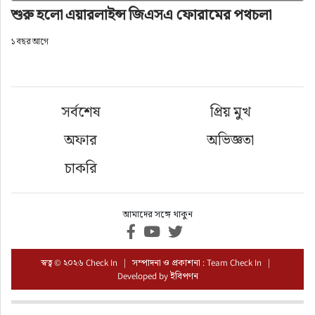
শুরু হলো এয়ারলাইন্স জিএসএ ফোরামের পথচলা
১ বছর আগে
সর্বশেষ
প্রিয় মুখ
অফার
অভিজ্ঞতা
চাকরি
আমাদের সঙ্গে থাকুন
স্বত্ব © ২০২৬ Check In | সম্পাদনা ও প্রকাশনা : Team Check In |
Developed by
ইবিপণন