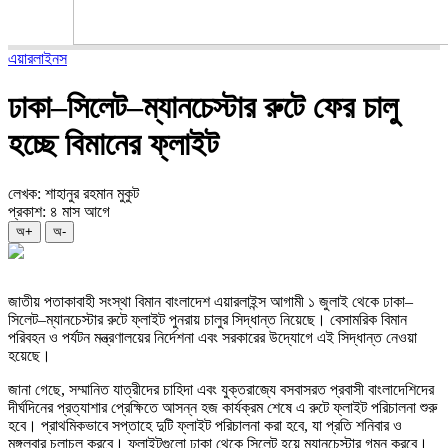
এয়ারলাইনস
ঢাকা–সিলেট–ম্যানচেস্টার রুটে ফের চালু
হচ্ছে বিমানের ফ্লাইট
লেখক: শাহানুর রহমান মুকুট
প্রকাশ: ৪ মাস আগে
অ+
অ-
জাতীয় পতাকাবাহী সংস্থা
বিমান বাংলাদেশ এয়ারলাইন্স
আগামী ১ জুলাই থেকে ঢাকা–
সিলেট–ম্যানচেস্টার রুটে ফ্লাইট পুনরায় চালুর সিদ্ধান্ত নিয়েছে। বেসামরিক বিমান
পরিবহন ও পর্যটন মন্ত্রণালয়ের নির্দেশনা এবং সরকারের উদ্যোগে এই সিদ্ধান্ত নেওয়া
হয়েছে।
জানা গেছে, সম্মানিত যাত্রীদের চাহিদা এবং যুক্তরাজ্যে বসবাসরত প্রবাসী বাংলাদেশিদের
দীর্ঘদিনের প্রত্যাশার প্রেক্ষিতে আসন্ন হজ কার্যক্রম শেষে এ রুটে ফ্লাইট পরিচালনা শুরু
হবে। প্রাথমিকভাবে সপ্তাহে দুটি ফ্লাইট পরিচালনা করা হবে, যা প্রতি শনিবার ও
মঙ্গলবার চলাচল করবে। ফ্লাইটগুলো
ঢাকা
থেকে
সিলেট
হয়ে
ম্যানচেস্টার
গমন করবে।