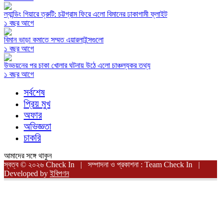
ল্যান্ডিং গিয়ারে ত্রুটি: চট্টগ্রাম ফিরে এলো বিমানের ঢাকাগামী ফ্লাইট
১ বছর আগে
বিমান ভাড়া কমাতে সম্মত এয়ারলাইন্সগুলো
১ বছর আগে
উড্ডয়নের পর চাকা খোলার ঘটনায় উঠে এলো চাঞ্চল্যকর তথ্য
১ বছর আগে
সর্বশেষ
প্রিয় মুখ
অফার
অভিজ্ঞতা
চাকরি
আমাদের সঙ্গে থাকুন
স্বত্ব © ২০২৬ Check In | সম্পাদনা ও প্রকাশনা : Team Check In |
Developed by
ইবিপণন