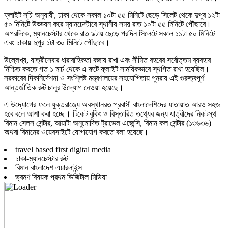
ফ্লাইট সূচি অনুযায়ী, ঢাকা থেকে সকাল ১০টা ৫৫ মিনিটে ছেড়ে সিলেট থেকে দুপুর ১২টা
৫০ মিনিটে উড্ডয়ন করে ম্যানচেস্টারে স্থানীয় সময় রাত ১০টা ৫৫ মিনিটে পৌঁছাবে।
অপরদিকে, ম্যানচেস্টার থেকে রাত ৯টায় ছেড়ে পরদিন সিলেটে সকাল ১১টা ৫০ মিনিটে
এবং ঢাকায় দুপুর ১টা ৩০ মিনিটে পৌঁছাবে।
উল্লেখ্য, যাত্রীসেবার ধারাবাহিকতা বজায় রাখা এবং সীমিত বহরের সর্বোত্তম ব্যবহার
নিশ্চিত করতে গত ১ মার্চ থেকে এ রুটে ফ্লাইট সাময়িকভাবে স্থগিত রাখা হয়েছিল।
সরকারের দিকনির্দেশনা ও সংশ্লিষ্ট মন্ত্রণালয়ের সহযোগিতায় পুনরায় এই গুরুত্বপূর্ণ
আন্তর্জাতিক রুট চালুর উদ্যোগ নেওয়া হয়েছে।
এ উদ্যোগের ফলে যুক্তরাজ্যে অবস্থানরত প্রবাসী বাংলাদেশিদের যাতায়াত আরও সহজ
হবে বলে আশা করা হচ্ছে। টিকেট বুকিং ও বিস্তারিত তথ্যের জন্য যাত্রীদের নিকটস্থ
বিমান সেলস সেন্টার, আয়াটা অনুমোদিত ট্রাভেল এজেন্সি, বিমান কল সেন্টার (১৩৬৩৬)
অথবা বিমানের ওয়েবসাইটে যোগাযোগ করতে বলা হয়েছে।
travel based first digital media
ঢাকা-ম্যানচেস্টার রুট
বিমান বাংলাদেশ এয়ারলাইন্স
ভ্রমণ বিষয়ক প্রথম ডিজিটাল মিডিয়া