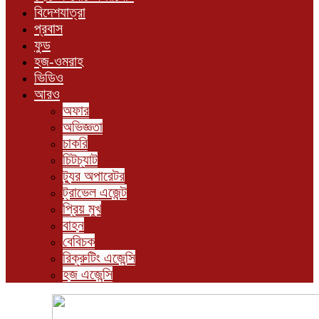
বিদেশযাত্রা
প্রবাস
ফুড
হজ-ওমরাহ
ভিডিও
আরও
অফার
অভিজ্ঞতা
চাকরি
চিটচ্যাট
ট্যুর অপারেটর
ট্রাভেল এজেন্ট
প্রিয় মুখ
বাহন
বেবিচক
রিক্রুটিং এজেন্সি
হজ এজেন্সি