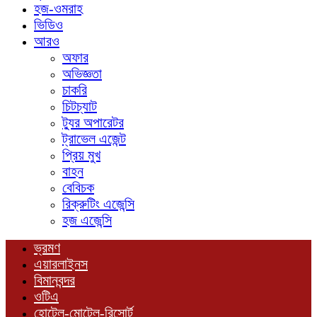
হজ-ওমরাহ
ভিডিও
আরও
অফার
অভিজ্ঞতা
চাকরি
চিটচ্যাট
ট্যুর অপারেটর
ট্রাভেল এজেন্ট
প্রিয় মুখ
বাহন
বেবিচক
রিক্রুটিং এজেন্সি
হজ এজেন্সি
ভ্রমণ
এয়ারলাইনস
বিমানবন্দর
ওটিএ
হোটেল-মোটেল-রিসোর্ট