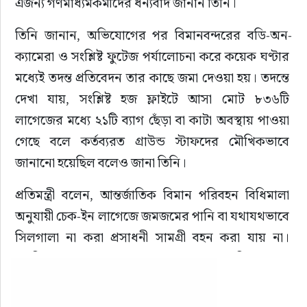
এজন্য গণমাধ্যমকর্মীদের ধন্যবাদ জানান তিনি।
তিনি জানান, অভিযোগের পর বিমানবন্দরের বডি-অন-
ক্যামেরা ও সংশ্লিষ্ট ফুটেজ পর্যালোচনা করে কয়েক ঘণ্টার 
মধ্যেই তদন্ত প্রতিবেদন তার কাছে জমা দেওয়া হয়। তদন্তে 
দেখা যায়, সংশ্লিষ্ট হজ ফ্লাইটে আসা মোট ৮৩৬টি 
লাগেজের মধ্যে ২১টি ব্যাগ ছেঁড়া বা কাটা অবস্থায় পাওয়া 
গেছে বলে কর্তব্যরত গ্রাউন্ড স্টাফদের মৌখিকভাবে 
জানানো হয়েছিল বলেও জানা তিনি।
প্রতিমন্ত্রী বলেন, আন্তর্জাতিক বিমান পরিবহন বিধিমালা 
অনুযায়ী চেক-ইন লাগেজে জমজমের পানি বা যথাযথভাবে 
সিলগালা না করা প্রসাধনী সামগ্রী বহন করা যায় না। 
স্ক্যানিংয়ের সময় এ ধরনের বস্তু শনাক্ত হলে বিমানবন্দর 
কর্তৃপক্ষ নিয়ম অনুসারে লাগেজ খুলে বা কেটে তা জব্দ 
করে থাকে। একইভাবে ঘোষণা ছাড়া নগদ অর্থ বা মানিব্যাগ 