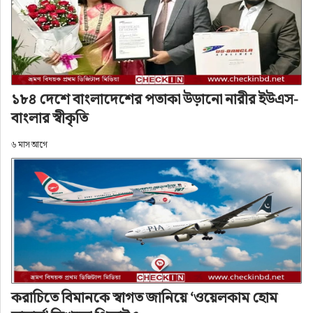
এর আগো গত ১ ডিসেম্বর থেকে কক্সবাজার-সেন্ট মার্টিন 
রুটে পর্যটকবাহী জাহাজ চলাচল শুরু হয়। সরকারি 
নির্দেশনা অনুযায়ী যা চলবে আগামী ৩১ জানুয়ারি পর্যন্ত।
১৮৪ দেশে বাংলাদেশের পতাকা উড়ানো নারীর ইউএস-
বাংলার স্বীকৃতি
৬ মাস আগে
সর্বশেষ
আন্তর্জাতিক কেবিন ক্রু দিবস: সেবার
আড়ালে নিরাপত্তার দায়িত্ব
লেখক: রাইসুল ইসলাম
করাচিতে বিমানকে স্বাগত জানিয়ে ‘ওয়েলকাম হোম
অ+
অ-