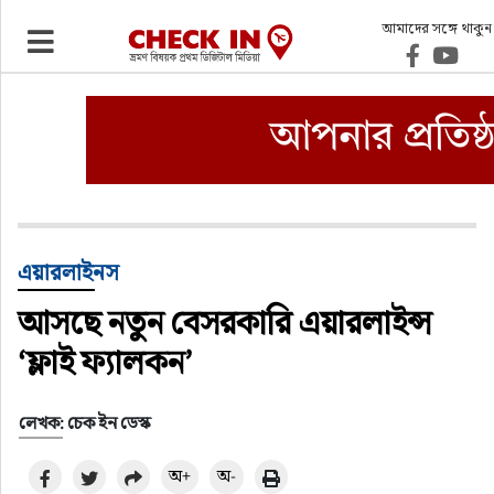
আমাদের সঙ্গে থাকুন
ভ্রমণ
এয়ারলাইনস
বিমানবন্দর
ওটিএ
এয়ারলাইনস
আসছে নতুন বেসরকারি এয়ারলাইন্স
হোটেল-মোটেল-রিসোর্ট
‘ফ্লাই ফ্যালকন’
বিদেশযাত্রা
লেখক: চেক ইন ডেস্ক
প্রবাস
অ+
অ-