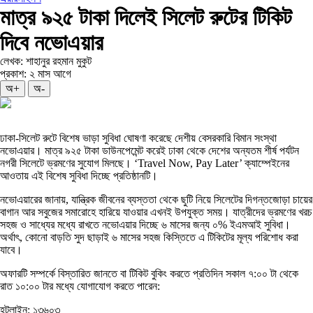
মাত্র ৯২৫ টাকা দিলেই সিলেট রুটের টিকিট
দিবে নভোএয়ার
লেখক: শাহানুর রহমান মুকুট
প্রকাশ: ২ মাস আগে
অ+
অ-
ঢাকা-সিলেট রুটে বিশেষ ভাড়া সুবিধা ঘোষণা করেছে দেশীয় বেসরকারি বিমান সংস্থা
নভোএয়ার। মাত্র ৯২৫ টাকা ডাউনপেমেন্ট করেই ঢাকা থেকে দেশের অন্যতম শীর্ষ পর্যটন
নগরী সিলেটে ভ্রমণের সুযোগ মিলছে। ‘Travel Now, Pay Later’ ক্যাম্পেইনের
আওতায় এই বিশেষ সুবিধা দিচ্ছে প্রতিষ্ঠানটি।
নভোএয়ারের জানায়, যান্ত্রিক জীবনের ব্যস্ততা থেকে ছুটি নিয়ে সিলেটের দিগন্তজোড়া চায়ের
বাগান আর সবুজের সমারোহে হারিয়ে যাওয়ার এখনই উপযুক্ত সময়। যাত্রীদের ভ্রমণের খরচ
সহজ ও সাধ্যের মধ্যে রাখতে নভোএয়ার দিচ্ছে ৬ মাসের জন্য ০% ইএমআই সুবিধা।
অর্থাৎ, কোনো বাড়তি সুদ ছাড়াই ৬ মাসের সহজ কিস্তিতে এ টিকিটের মূল্য পরিশোধ করা
যাবে।
অফারটি সম্পর্কে বিস্তারিত জানতে বা টিকিট বুকিং করতে প্রতিদিন সকাল ৭:০০ টা থেকে
রাত ১০:০০ টার মধ্যে যোগাযোগ করতে পারেন:
হটলাইন: ১৩৬০৩