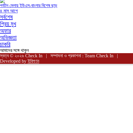
পর্যটন মেলায় ইউএস-বাংলার বিশেষ ছাড়
৪ মাস আগে
সর্বশেষ
প্রিয় মুখ
অফার
অভিজ্ঞতা
চাকরি
আমাদের সঙ্গে থাকুন
স্বত্ব © ২০২৬ Check In | সম্পাদনা ও প্রকাশনা : Team Check In |
Developed by
ইবিপণন