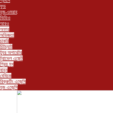
প্রবাস
ফুড
হজ-ওমরাহ
ভিডিও
আরও
অফার
অভিজ্ঞতা
চাকরি
চিটচ্যাট
ট্যুর অপারেটর
ট্রাভেল এজেন্ট
প্রিয় মুখ
বাহন
বেবিচক
রিক্রুটিং এজেন্সি
হজ এজেন্সি