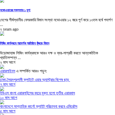
নভোএয়ারের সফলতার ১ যুগ!
দেশের শীর্ষস্থানীয় বেসরকারি বিমান সংস্থা নভোএয়ার ১২ বছর পূর্ণ করে ১৩তম বর্ষে পদার্পণ
...
২ years ago
লিজিং কার্যক্রমে পরামর্শক প্রতিষ্ঠান খুঁজছে বিমান
উড়োজাহাজ লিজিং কার্যক্রমকে আরও দক্ষ ও ব্যয়-সাশ্রয়ী করতে আন্তর্জাতিক
খ্যাতিসম্পন্ন ...
২ মাস আগে
এয়ারলাইনস
এ সম্পর্কিত আরও পড়ুন:
ঢাকা-সৈয়দপুরগামী ফ্লাইটে এয়ার অ্যাস্ট্রার বিশেষ ছাড়
৭ মাস আগে
ইউএস বাংলা এয়ারলাইন্সের বহরে যুক্ত হলো তৃতীয় এয়ারবাস
১০ মাস আগে
বাংলাদেশে সাপ্তাহিক কার্গো ফ্লাইট পরিচালনা করবে এমিরেটস
৫ মাস আগে