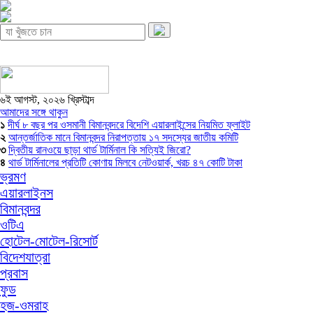
৬ই আগস্ট, ২০২৬ খ্রিস্টাব্দ
আমাদের সঙ্গে থাকুন
১
দীর্ঘ ৮ বছর পর ওসমানী বিমানবন্দরে বিদেশি এয়ারলাইন্সের নিয়মিত ফ্লাইট
২
আন্তর্জাতিক মানে বিমানবন্দর নিরাপত্তায় ১৭ সদস্যের জাতীয় কমিটি
৩
দ্বিতীয় রানওয়ে ছাড়া থার্ড টার্মিনাল কি সত্যিই জিরো?
৪
থার্ড টার্মিনালের প্রতিটি কোণায় মিলবে নেটওয়ার্ক, খরচ ৪৭ কোটি টাকা
ভ্রমণ
এয়ারলাইনস
বিমানবন্দর
ওটিএ
হোটেল-মোটেল-রিসোর্ট
বিদেশযাত্রা
প্রবাস
ফুড
হজ-ওমরাহ