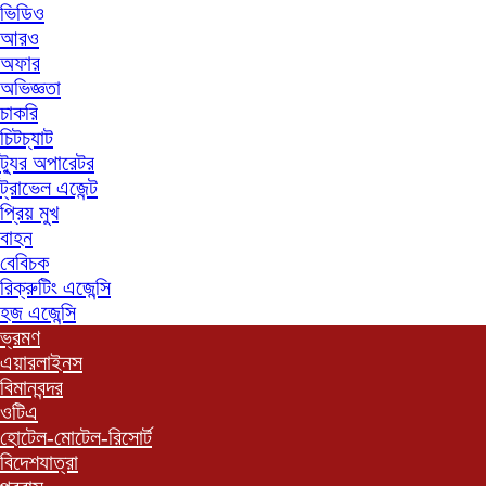
ভিডিও
আরও
অফার
অভিজ্ঞতা
চাকরি
চিটচ্যাট
ট্যুর অপারেটর
ট্রাভেল এজেন্ট
প্রিয় মুখ
বাহন
বেবিচক
রিক্রুটিং এজেন্সি
হজ এজেন্সি
ভ্রমণ
এয়ারলাইনস
বিমানবন্দর
ওটিএ
হোটেল-মোটেল-রিসোর্ট
বিদেশযাত্রা