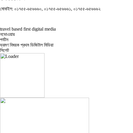
মোবাইল: ০১৭৫৫-৬৫৬৬৬০, ০১৭৫৫-৬৫৬৬৬১, ০১৭৫৫-৬৫৬৬৬২
travel based first digital media
নভোএয়ার
পর্যটন
ভ্রমণ বিষয়ক প্রথম ডিজিটাল মিডিয়া
সিলেট