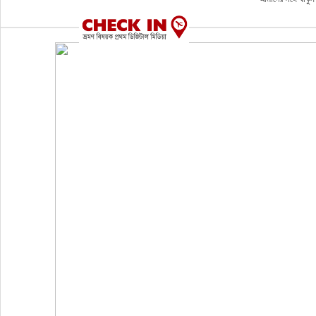
ভ্রমণ
এয়ারলাইনস
বিমানবন্দর
ওটিএ
হোটেল-মোটেল-রিসোর্ট
বিদেশযাত্রা
প্রবাস