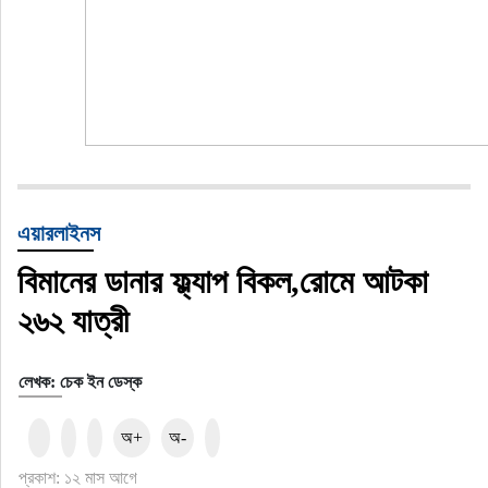
এয়ারলাইনস
বিমানের ডানার ফ্ল্যাপ বিকল,রোমে আটকা
২৬২ যাত্রী
লেখক: চেক ইন ডেস্ক
অ+
অ-
প্রকাশ: ১২ মাস আগে