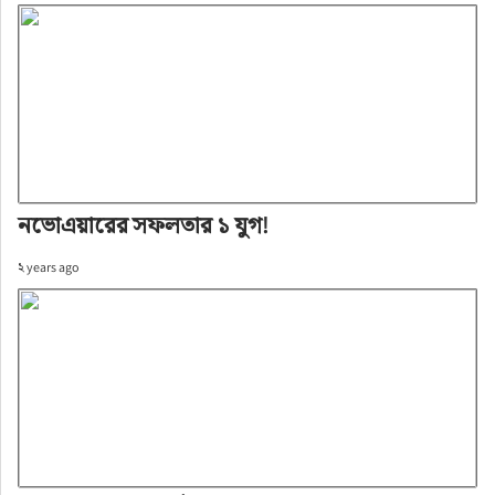
নভোএয়ারের সফলতার ১ যুগ!
২ years ago