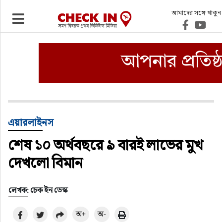
আমাদের সঙ্গে থাকুন
ভ্রমণ
এয়ারলাইনস
বিমানবন্দর
ওটিএ
এয়ারলাইনস
শেষ ১০ অর্থবছরে ৯ বারই লাভের মুখ
হোটেল-মোটেল-রিসোর্ট
দেখলো বিমান
বিদেশযাত্রা
লেখক: চেক ইন ডেস্ক
প্রবাস
অ+
অ-