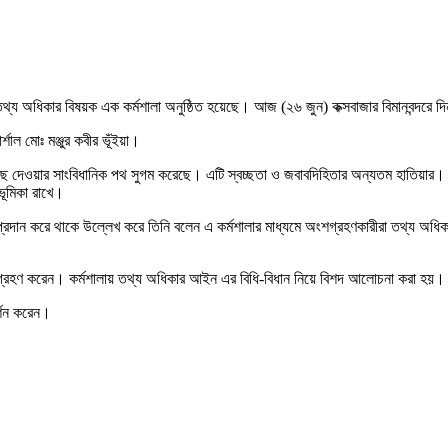
্য অধিকার বিষয়ক এক কর্মশালা অনুষ্ঠিত হয়েছে। আজ (২৬ জুন) কক্সবাজার বিমানবন্দরে দিন
শাল মোঃ মঞ্জুর কবীর ভূঁইয়া।
েওয়ার সাংবিধানিক পথ সুগম করেছে। এটি স্বচ্ছতা ও জবাবদিহিতার অন্যতম হাতিয়ার। সরক
 ভূমিকা রাখে।
্য প্রদান করে থাকে উল্লেখ করে তিনি বলেন এ কর্মশালার মাধ্যমে অংশগ্রহণকারীরা তথ্য অধ
ৃন্দ অংশগ্রহণ করেন। কর্মশালায় তথ্য অধিকার আইন এর বিধি-বিধান নিয়ে বিশদ আলোচনা করা হয়।
দর্শন করেন।