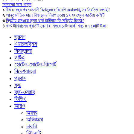
আমাদের সঙ্গে থাকুন
১
দীর্ঘ ৮ বছর পর ওসমানী বিমানবন্দরে বিদেশি এয়ারলাইন্সের নিয়মিত ফ্লাইট
২
আন্তর্জাতিক মানে বিমানবন্দর নিরাপত্তায় ১৭ সদস্যের জাতীয় কমিটি
৩
দ্বিতীয় রানওয়ে ছাড়া থার্ড টার্মিনাল কি সত্যিই জিরো?
৪
থার্ড টার্মিনালের প্রতিটি কোণায় মিলবে নেটওয়ার্ক, খরচ ৪৭ কোটি টাকা
ভ্রমণ
এয়ারলাইনস
বিমানবন্দর
ওটিএ
হোটেল-মোটেল-রিসোর্ট
বিদেশযাত্রা
প্রবাস
ফুড
হজ-ওমরাহ
ভিডিও
আরও
অফার
অভিজ্ঞতা
চাকরি
চিটচ্যাট