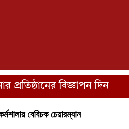
 কর্মশালায় বেবিচক চেয়ারম্যান