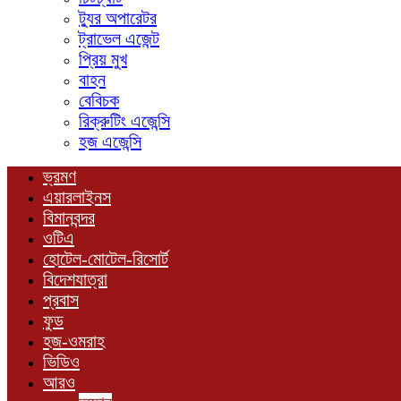
ট্যুর অপারেটর
ট্রাভেল এজেন্ট
প্রিয় মুখ
বাহন
বেবিচক
রিক্রুটিং এজেন্সি
হজ এজেন্সি
ভ্রমণ
এয়ারলাইনস
বিমানবন্দর
ওটিএ
হোটেল-মোটেল-রিসোর্ট
বিদেশযাত্রা
প্রবাস
ফুড
হজ-ওমরাহ
ভিডিও
আরও