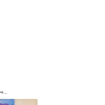
েষ ...