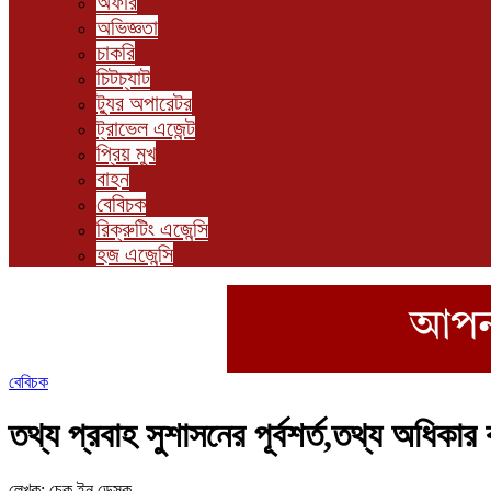
অফার
অভিজ্ঞতা
চাকরি
চিটচ্যাট
ট্যুর অপারেটর
ট্রাভেল এজেন্ট
প্রিয় মুখ
বাহন
বেবিচক
রিক্রুটিং এজেন্সি
হজ এজেন্সি
বেবিচক
তথ্য প্রবাহ সুশাসনের পূর্বশর্ত,তথ্য অধিকার
লেখক: চেক ইন ডেস্ক