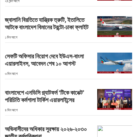
২৪ ঘন্টা আগে
ফুড
জ্বালানি বিরতিতে যান্ত্রিক ত্রুটি, ইতালিতে
হজ-ওমরাহ
আটকে বাংলাদেশ বিমানের টরন্টো-ঢাকা ফ্লাইট
১ দিন আগে
ভিডিও
সেফটি অফিসার নিয়োগ দেবে ইউএস-বাংলা
আরও
এয়ারলাইনস, আবেদন শেষ ১০ আগস্ট
৩ দিন আগে
বাংলাদেশে এনডিসি প্ল্যাটফর্ম ‘টিকে কানেক্ট’
পরিচিতি কর্মশালা টার্কিশ এয়ারলাইন্সের
৪ দিন আগে
অভিবাসীদের অধিকার সুরক্ষায় ২০২৬-২০৩০
জাতীয় কর্মপরিকল্পনা