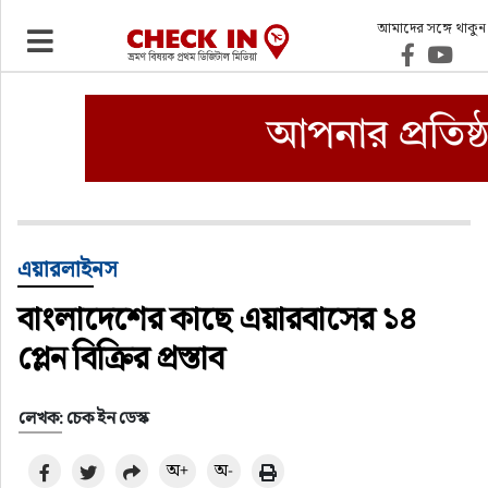
আমাদের সঙ্গে থাকুন
ভ্রমণ
এয়ারলাইনস
বিমানবন্দর
ওটিএ
এয়ারলাইনস
বাংলাদেশের কাছে এয়ারবাসের ১৪
হোটেল-মোটেল-রিসোর্ট
প্লেন বিক্রির প্রস্তাব
বিদেশযাত্রা
লেখক: চেক ইন ডেস্ক
প্রবাস
অ+
অ-