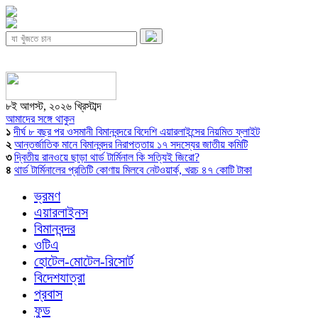
৮ই আগস্ট, ২০২৬ খ্রিস্টাব্দ
আমাদের সঙ্গে থাকুন
১
দীর্ঘ ৮ বছর পর ওসমানী বিমানবন্দরে বিদেশি এয়ারলাইন্সের নিয়মিত ফ্লাইট
২
আন্তর্জাতিক মানে বিমানবন্দর নিরাপত্তায় ১৭ সদস্যের জাতীয় কমিটি
৩
দ্বিতীয় রানওয়ে ছাড়া থার্ড টার্মিনাল কি সত্যিই জিরো?
৪
থার্ড টার্মিনালের প্রতিটি কোণায় মিলবে নেটওয়ার্ক, খরচ ৪৭ কোটি টাকা
ভ্রমণ
এয়ারলাইনস
বিমানবন্দর
ওটিএ
হোটেল-মোটেল-রিসোর্ট
বিদেশযাত্রা
প্রবাস
ফুড