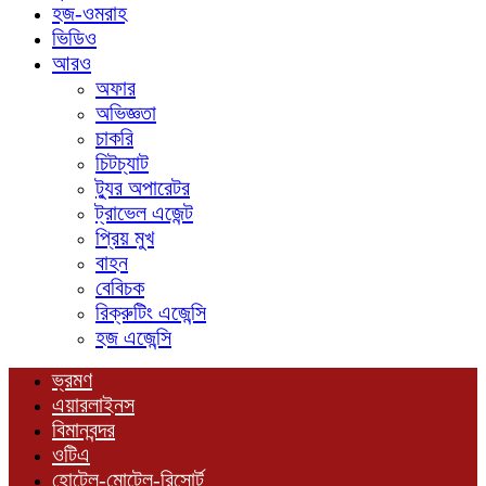
হজ-ওমরাহ
ভিডিও
আরও
অফার
অভিজ্ঞতা
চাকরি
চিটচ্যাট
ট্যুর অপারেটর
ট্রাভেল এজেন্ট
প্রিয় মুখ
বাহন
বেবিচক
রিক্রুটিং এজেন্সি
হজ এজেন্সি
ভ্রমণ
এয়ারলাইনস
বিমানবন্দর
ওটিএ
হোটেল-মোটেল-রিসোর্ট