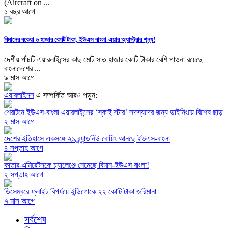
(Aircraft on ...
১ বছর আগে
বিমানের বকেয়া ৬ হাজার কোটি টাকা, ইউএস বাংলা-এয়ার অ্যাস্ট্রার শূন্য!
দেশীয় পাঁচটি এয়ারলাইন্সের কাছ মোট সাত হাজার কোটি টাকার বেশি পাওনা রয়েছে
বাংলাদেশের ...
৯ মাস আগে
এয়ারলাইনস
এ সম্পর্কিত আরও পড়ুন:
শেরাটনে ইউএস-বাংলা এয়ারলাইন্সের ‘স্কাই স্টার’ সদস্যদের জন্য ডাইনিংয়ে বিশেষ ছাড়
২ মাস আগে
দেশের ইতিহাসে একসঙ্গে ২১ ব্র্যান্ডনিউ বোয়িং আনছে ইউএস-বাংলা
৪ সপ্তাহ আগে
কাতার-এমিরেটসকে চ্যালেঞ্জে নেমেছে বিমান-ইউএস বাংলা!
২ সপ্তাহ আগে
ডিসেম্বরে ফ্লাইট বিপর্যয়ে ইন্ডিগোকে ২২ কোটি টাকা জরিমানা
৭ মাস আগে
সর্বশেষ