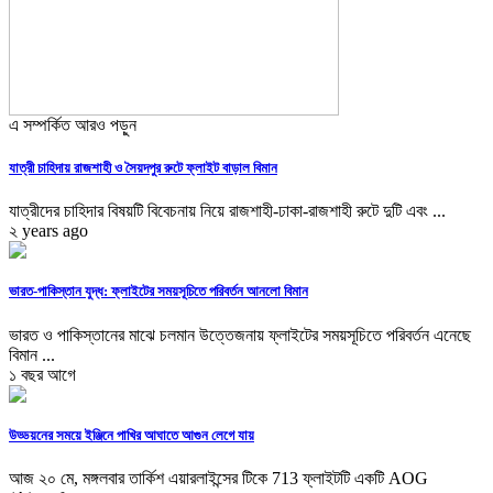
এ সম্পর্কিত আরও পড়ুন
যাত্রী চাহিদায় রাজশাহী ও সৈয়দপুর রুটে ফ্লাইট বাড়াল বিমান
যাত্রীদের চাহিদার বিষয়টি বিবেচনায় নিয়ে রাজশাহী-ঢাকা-রাজশাহী রুটে দুটি এবং ...
২ years ago
ভারত-পাকিস্তান যুদ্ধ: ফ্লাইটের সময়সূচিতে পরিবর্তন আনলো বিমান
ভারত ও পাকিস্তানের মাঝে চলমান উত্তেজনায় ফ্লাইটের সময়সূচিতে পরিবর্তন এনেছে
বিমান ...
১ বছর আগে
উড্ডয়নের সময়ে ইঞ্জিনে পাখির আঘাতে আগুন লেগে যায়
আজ ২০ মে, মঙ্গলবার তার্কিশ এয়ারলাইন্সের টিকে 713 ফ্লাইটটি একটি AOG