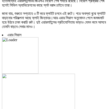
ইতোমধ্যেই এয়ারলাইন্সটির জিএসএ নিয়োগ শেষ পর্যায়ে রয়েছে। নিয়োগ প্রক্রিয়া শেষ
হলেই সিভিল অ্যাভিয়েশনের কাছে স্লট বরাদ্দ চাইবে তারা।
জানা যায়, শুরুতে সপ্তাহে ৩ টি করে ফ্লাইট চলবে এই রুটে। পরে অবস্থা বুঝে ফ্লাইট
বাড়ানোর পরিকল্পনা আছে ফ্লাই জিন্নাহর।আর এয়ার সিয়াল অনুমোদন পেলে জমজমাট
হয়ে উঠবে ঢাকা করাচি রুট। দুই এয়ারলাইন্সের প্রতিযোগিতায় ভাড়াও যেমন কমে আসবে
তেমনি বাড়বে সেবার মানও।
এয়ার সিয়াল