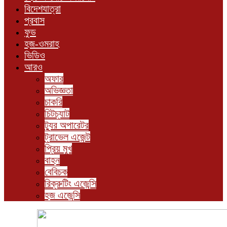
বিদেশযাত্রা
প্রবাস
ফুড
হজ-ওমরাহ
ভিডিও
আরও
অফার
অভিজ্ঞতা
চাকরি
চিটচ্যাট
ট্যুর অপারেটর
ট্রাভেল এজেন্ট
প্রিয় মুখ
বাহন
বেবিচক
রিক্রুটিং এজেন্সি
হজ এজেন্সি