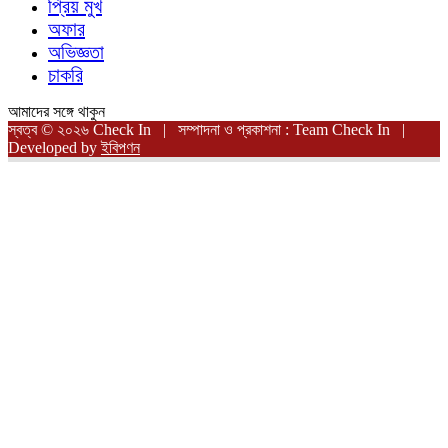
প্রিয় মুখ
অফার
অভিজ্ঞতা
চাকরি
আমাদের সঙ্গে থাকুন
স্বত্ব © ২০২৬ Check In | সম্পাদনা ও প্রকাশনা : Team Check In |
Developed by
ইবিপণন