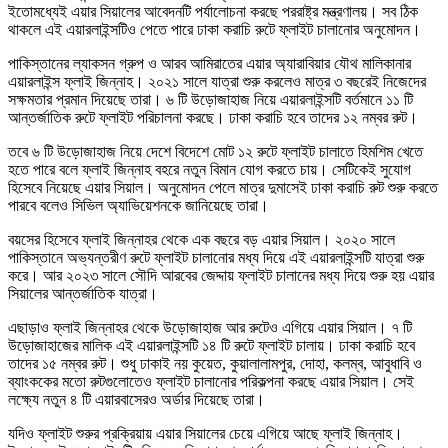
ইতোমধ্যেই এয়ার সিয়ালের আবেদনটি পর্যালোচনা করছে পররাষ্ট্র মন্ত্রণালয়। সব ঠিক
থাকলে এই এয়ারলাইন্সটিও পেতে পারে ঢাকা করাচি রুটে ফ্লাইট চালানোর অনুমোদন।
পাকিস্তানের ল্যাকসন গ্রুপ ও আরব আমিরাতের এয়ার অ্যারাবিয়ার যৌথ মালিকানার
এয়ারলাইন্স ফ্লাই জিন্নাহ। ২০২১ সালে যাত্রা শুরু করলেও মাত্র ৩ বছরেই নিজেদের
সক্ষমতার প্রমান দিয়েছে তারা। ৬ টি উড়োজাহাজ নিয়ে এয়ারলাইন্সটি বর্তমানে ১১ টি
আন্তর্জাতিক রুটে ফ্লাইট পরিচালনা করছে। ঢাকা করাচি হবে তাদের ১২ নম্বর রুট।
তবে ৬ টি উড়োজাহাজ নিয়ে দেশে বিদেশে মোট ১২ রুটে ফ্লাইট চালাতে হিমশিম খেতে
হতে পারে বলে ফ্লাই জিন্নাহ বহরে নতুন বিমান যোগ করতে চায়। সেটিকেই সুযোগ
হিসেবে নিয়েছে এয়ার সিয়াল। অনুমোদন পেলে মাত্র দুমাসেই ঢাকা করাচি রুট শুরু করতে
পারবে বলেও সিভিল অ্যাভিয়েশনকে জানিয়েছে তারা।
বয়সের হিসেবে ফ্লাই জিন্নাহর থেকে এক বছরে বড় এয়ার সিয়াল। ২০২০ সালে
পাকিস্তানে অভ্যন্তরীণ রুটে ফ্লাইট চালানোর মধ্য দিয়ে এই এয়ারলাইন্সটি যাত্রা শুরু
করে। আর ২০২৩ সালে সৌদি আরবের জেদ্দায় ফ্লাইট চালানের মধ্য দিয়ে শুরু হয় এয়ার
সিয়ালের আন্তর্জাতিক যাত্রা।
এছাড়াও ফ্লাই জিন্নাহর থেকে উড়োজাহাজ আর রুটেও এগিয়ে এয়ার সিয়াল। ৭ টি
উড়োজাহাজের মালিক এই এয়ারলাইন্সটি ১৪ টি রুটে ফ্লাইট চালায়। ঢাকা করাচি হবে
তাদের ১৫ নম্বর রুট। শুধু ঢাকাই নয় কুয়েত, কুয়ালালামপুর, দোহা, কলম্ব, আবুধাবি ও
ব্যাংককের মতো রুটগুলোতেও ফ্লাইট চালানোর পরিকল্পনা করছে এয়ার সিয়াল। সেই
লক্ষ্যে নতুন ৪ টি এয়ারবাসেরও অর্ডার দিয়েছে তারা।
যদিও ফ্লাইট শুরুর প্রক্রিয়ায় এয়ার সিয়ালের চেয়ে এগিয়ে আছে ফ্লাই জিন্নাহ।