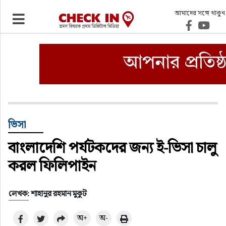
আমাদের সঙ্গে থাকুন
ভ্রমণ
এয়ারলাইনস
বিমানবন্দর
ওটিএ
ভিসা
বাংলাদেশি পর্যটকদের জন্য ই-ভিসা চালু
হোটেল-মোটেল-রিসোর্ট
করল ফিলিপাইন
বিদেশযাত্রা
লেখক: শাহানুর রহমান মুকুট
প্রবাস
অ+
অ-